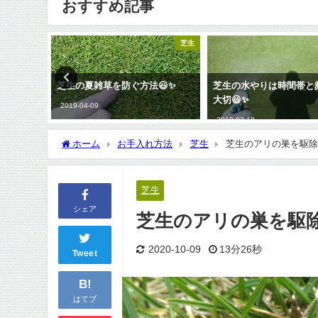
おすすめ記事
芝生
芝生
😃✨
芝生の水やりは時間帯と頻度が
荒れ放題の芝生を復活さ
大切😃✨
法を分かりやすく解説😃
2019-02-18
2018-11-09
ホーム
お手入れ方法
芝生
芝生のアリの巣を駆除
芝生
シェア
芝生のアリの巣を駆除
2020-10-09
13分26秒
Tweet
B!
はてブ