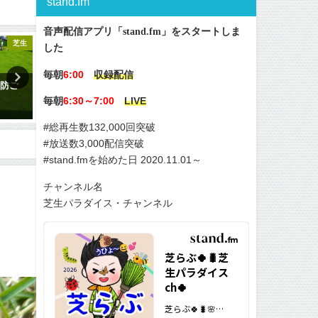
stand.fm
音声配信アプリ「stand.fm」をスタートしま
芝生
芝生
した
毎朝
6:00
収録配信
こと6
芝生の手入れ！夏に行うべき作
芝生の夏雑草を防ぐ方法😃
毎朝
業ベスト9【6月·7月·8月】😃✨
6:30～7:00
LIVE
2019-04-09
2019-05-21
#総再生数132,000回突破
#放送数3,000配信突破
#stand.fmを始めた日 2020.11.01～
チャンネル名
芝生パラダイス・チャンネル