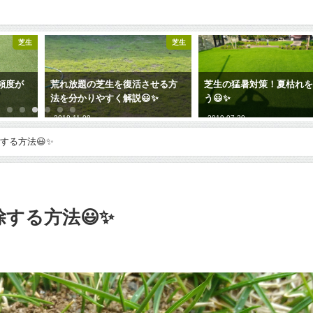
芝生
芝生
せる方
芝生の猛暑対策！夏枯れを防ご
芝生の夏越し！気をつける
✨
う😃✨
選😃✨
2019-07-30
2019-06-17
する方法😃✨
する方法😃✨