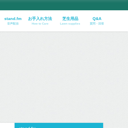
stand.fm
お手入れ方法
芝生用品
Q&A
音声配信
How to Care
Lawn supplies
質問・回答