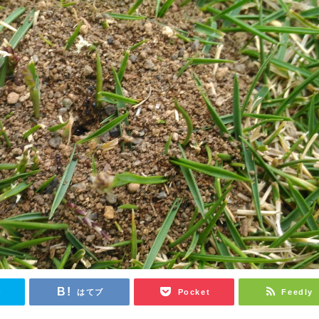
r
はてブ
Pocket
Feedly