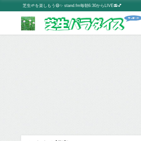
芝生🌱を楽しもう😄✨ stand.fm毎朝6:30からLIVE📻💕