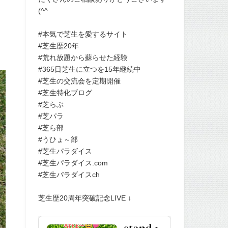
(^^
#本気で芝生を愛するサイト
#芝生歴20年
#荒れ放題から蘇らせた経験
#365日芝生に立つを15年継続中
#芝生の交流会を定期開催
#芝生特化ブログ
#芝らぶ
#芝パラ
#芝ら部
#うひょ～部
#芝生パラダイス
#芝生パラダイス.com
#芝生パラダイスch
芝生歴20周年突破記念LIVE ↓