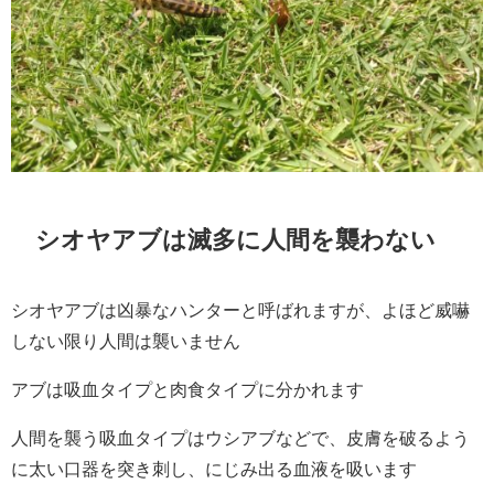
シオヤアブは滅多に人間を襲わない
シオヤアブは凶暴なハンターと呼ばれますが、よほど威嚇
しない限り人間は襲いません
アブは吸血タイプと肉食タイプに分かれます
人間を襲う吸血タイプはウシアブなどで、皮膚を破るよう
に太い口器を突き刺し、にじみ出る血液を吸います