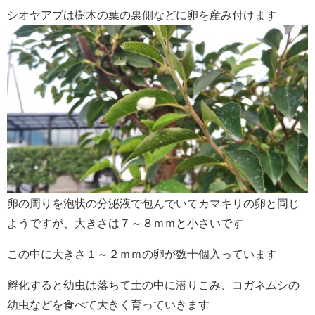
シオヤアブは樹木の葉の裏側などに卵を産み付けます
卵の周りを泡状の分泌液で包んでいてカマキリの卵と同じ
ようですが、大きさは７～８ｍｍと小さいです
この中に大きさ１～２ｍｍの卵が数十個入っています
孵化すると幼虫は落ちて土の中に潜りこみ、コガネムシの
幼虫などを食べて大きく育っていきます