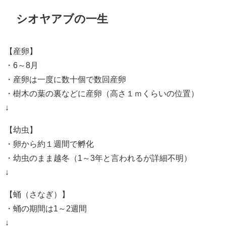
シオヤアブの一生
【産卵】
・6～8月
・産卵は一度に数十個で数回産卵
・樹木の葉の裏などに産卵（高さ１ｍくらいの位置）
↓
【幼虫】
・卵から約１週間で孵化
・幼虫のまま越冬（1～3年と言われるが詳細不明）
↓
【蛹（さなぎ）】
・蛹の期間は1～2週間
↓