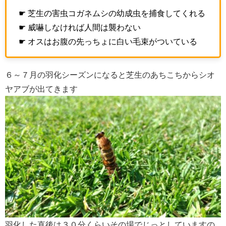
☛ 芝生の害虫コガネムシの幼成虫を捕食してくれる
☛ 威嚇しなければ人間は襲わない
☛ オスはお腹の先っちょに白い毛束がついている
６～７月の羽化シーズンになると芝生のあちこちからシオ
ヤアブが出てきます
羽化した直後は３０分くらいその場でじっとしていますの