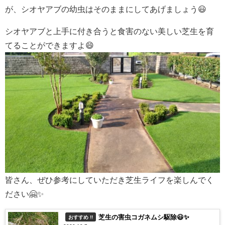
が、シオヤアブの幼虫はそのままにしてあげましょう😃
シオヤアブと上手に付き合うと食害のない美しい芝生を育
てることができますよ😄
皆さん、ぜひ参考にしていただき芝生ライフを楽しんでく
ださい🤗✨
芝生の害虫コガネムシ駆除😃✨
おすすめ !!