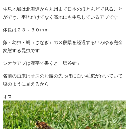
生息地域は北海道から九州まで日本のほとんどで見ること
ができ、平地だけでなく高地にも生息しているアブです
体長は２３～３０ｍｍ
卵・幼虫・蛹（さなぎ）の３段階を経過するいわゆる完全
変態する昆虫です
シオヤアブは漢字で書くと「塩谷虻」
名前の由来はオスのお腹の先っぽに白い毛束が付いていて
塩のように見えるから
オス