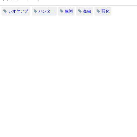
シオヤアブ
ハンター
生態
益虫
羽化