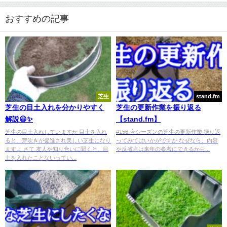
おすすめの記事
芝生
stand.fm
芝生の目土入れを分かりやすく
芝生の更新作業を振り返る
解説😃✨
【stand.fm】
芝生の目土入れしていますか 目土を入れ
#156 今シーズンの芝生の更新作業 振り返
ると、芽吹きが促進され美しい芝生になり
ってみてはいかがですか なぜなら、内容
ますよ さて 友人や知り合いに聞くと、目
や反省点は来年の参考にできるから...
土を入れたことないってい...