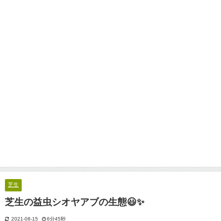
芝生
芝生の益虫シオヤアブの生態😃✨
2021-08-15
6分45秒