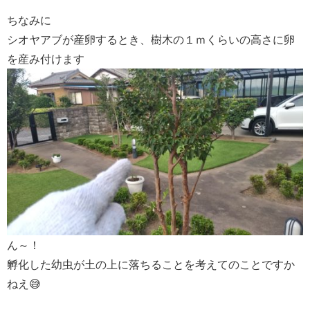
ちなみに
シオヤアブが産卵するとき、樹木の１ｍくらいの高さに卵
を産み付けます
ん～！
孵化した幼虫が土の上に落ちることを考えてのことですか
ねえ😅