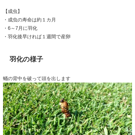
【成虫】
・成虫の寿命は約１カ月
・6～7月に羽化
・羽化後早ければ１週間で産卵
羽化の様子
蛹の背中を破って頭を出します