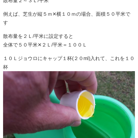
散布量２～３Ｌ/平米
例えば、芝生が縦５ｍ✕横１０ｍの場合、面積５０平米で
す
散布量を２Ｌ/平米に設定すると
全体で５０平米✕２Ｌ/平米＝１００Ｌ
１０Ｌジョウロにキャップ１杯(２０ml)入れて、これを１０
杯