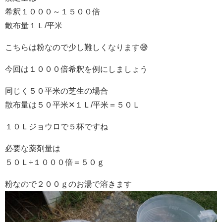
希釈１０００～１５００倍
散布量１Ｌ/平米
こちらは粉なので少し難しくなります😅
今回は１０００倍希釈を例にしましょう
同じく５０平米の芝生の場合
散布量は５０平米✕１Ｌ/平米＝５０Ｌ
１０Ｌジョウロで５杯ですね
必要な薬剤量は
５０Ｌ÷１０００倍＝５０ｇ
粉なので２００ｇのお湯で溶きます