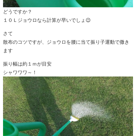
どうですか？
１０Ｌジョウロなら計算が早いでしょ😉
さて
散布のコツですが、ジョウロを腰に当て振り子運動で撒き
ます
振り幅は約１ｍが目安
シャワワワ～！