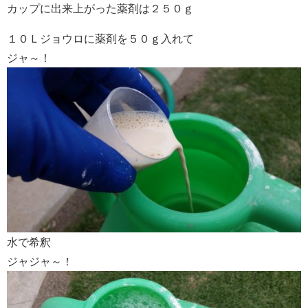
カップに出来上がった薬剤は２５０ｇ
１０Ｌジョウロに薬剤を５０ｇ入れて
ジャ～！
水で希釈
ジャジャ～！