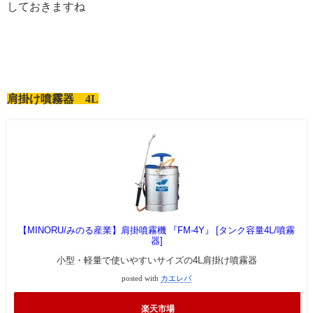
しておきますね
肩掛け噴霧器 4L
【MINORU/みのる産業】肩掛噴霧機 『FM-4Y』 [タンク容量4L/噴霧
器]
小型・軽量で使いやすいサイズの4L肩掛け噴霧器
posted with
カエレバ
楽天市場