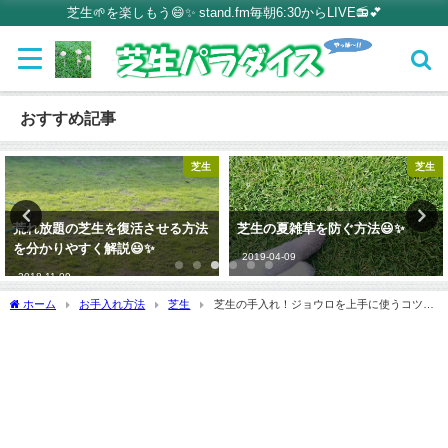
芝生🌱を楽しもう😄✨ stand.fm毎朝6:30からLIVE📻💕
おすすめ記事
芝生
芝生
芝生の夏雑草を防ぐ方法😃✨
芝生の水やりは時間帯と頻度が大
切😃✨
2019-04-09
2019-02-18
ホーム
お手入れ方法
芝生
芝生の手入れ！ジョウロを上手に使うコツ😃
✨