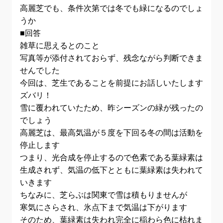
高麗芝でも、条件次第では冬でも緑になるのでしょ
うか
■回答
雑草に思えるとのこと
写真等が添付されておらず、残念ながら判断できま
せんでした
今回は、芝生であることを前提にお話しいたします
ズバリ！
雪に覆われていたため、昨シーズンの緑が残ったの
でしょう
高麗芝は、最高気温が５度を下回る冬の間は活動を
停止します
つまり、光合成を停止するので色素である葉緑素は
生成されず、気温の低下とともに葉緑素は失われて
いきます
ちなみに、芝らぶは関東で雪は積もりませんが
寒気にさらされ、氷点下まで気温は下がります
そのため、葉緑素は失われ完全に稲わら色に枯れま