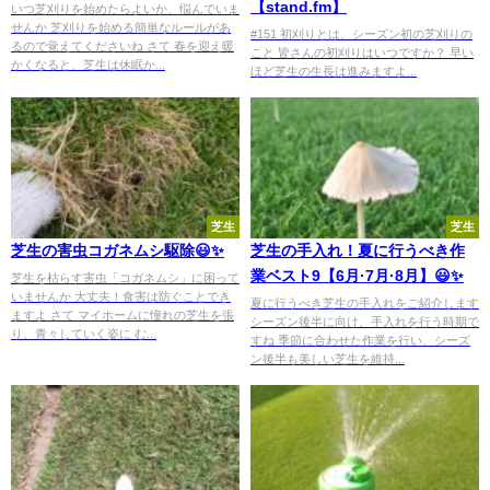
【stand.fm】
いつ芝刈りを始めたらよいか、悩んでいま
せんか 芝刈りを始める簡単なルールがあ
#151 初刈りとは、シーズン初の芝刈りの
るので覚えてくださいね さて 春を迎え暖
こと 皆さんの初刈りはいつですか？ 早い
かくなると、芝生は休眠か...
ほど芝生の生長は進みますよ...
芝生
芝生
芝生の害虫コガネムシ駆除😃✨
芝生の手入れ！夏に行うべき作
業ベスト9【6月·7月·8月】😃✨
芝生を枯らす害虫「コガネムシ」に困って
いませんか 大丈夫！食害は防ぐことでき
夏に行うべき芝生の手入れをご紹介します
ますよ さて マイホームに憧れの芝生を張
シーズン後半に向け、手入れを行う時期で
り、青々していく姿に む...
すね 季節に合わせた作業を行い、シーズ
ン後半も美しい芝生を維持...