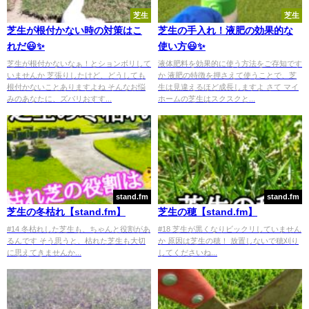
芝生
芝生
芝生が根付かない時の対策はこ
芝生の手入れ！液肥の効果的な
れだ😃✨
使い方😃✨
芝生が根付かないなぁ！とションボリして
液体肥料を効果的に使う方法をご存知です
いませんか 芝張りしたけど、どうしても
か 液肥の特徴を押さえて使うことで、芝
根付かないことありますよね そんなお悩
生は見違えるほど成長しますよ さて マイ
みのあなたに、ズバリおすす...
ホームの芝生はスクスクと...
stand.fm
stand.fm
芝生の冬枯れ【stand.fm】
芝生の穂【stand.fm】
#14 冬枯れした芝生も、ちゃんと役割があ
#18 芝生が黒くなりビックリしていません
るんです そう思うと、枯れた芝生も大切
か 原因は芝生の穂！ 放置しないで穂刈り
に思えてきませんか...
してくださいね...