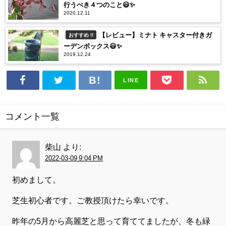
行うべき４つのこと😃✨
2020.12.11
【レビュー】ミナト キャスター付きガ
おすすめ !!
ーデンボックス😃✨
2019.12.24
LINE
コメント一覧
柴山
より:
2022-03-09 9:04 PM
初めまして。
芝生初心者です。ご教授頂けたら幸いです。
昨年の5月から高麗芝と思って育ててましたが、冬も緑