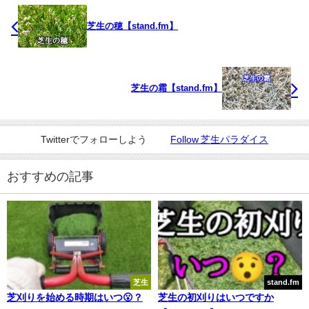
芝生の穂【stand.fm】
芝生の霜【stand.fm】
Twitterでフォローしよう
Follow 芝生パラダイス
おすすめの記事
芝生
stand.fm
芝刈りを始める時期はいつ😮？
芝生の初刈りはいつですか