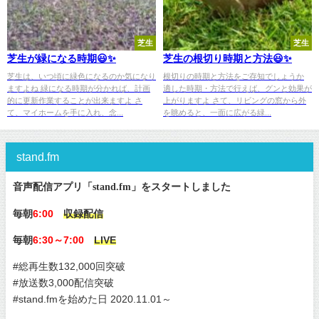
芝生
芝生
芝生が緑になる時期😃✨
芝生の根切り時期と方法😃✨
芝生は、いつ頃に緑色になるのか気になり
根切りの時期と方法をご存知でしょうか
ますよね 緑になる時期が分かれば、計画
適した時期・方法で行えば、グンと効果が
的に更新作業することが出来ますよ さ
上がりますよ さて、リビングの窓から外
て、マイホームを手に入れ、念...
を眺めると、一面に広がる緑...
stand.fm
音声配信アプリ「stand.fm」をスタートしました
毎朝
6:00
収録配信
毎朝
6:30～7:00
LIVE
#総再生数132,000回突破
#放送数3,000配信突破
#stand.fmを始めた日 2020.11.01～