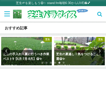
芝生🌱を楽しもう😄✨ stand.fm毎朝6:30からLIVE📻💕
おすすめ記事
芝生
芝生
芝生の手入れ！夏に行うべき作業
芝生の夏越し！気をつけること6
ベスト9【6月·7月·8月】😃✨
選😃✨
2019-05-21
2019-06-17