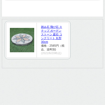
踏み石 飛び石 ス
テップ ガーデン
ストーン 庭石 コ
ンクリート 丸型
30cm
価格：2585円（税
込、送料別)
(2022/6/20時点)