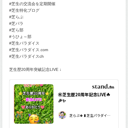
#芝生の交流会を定期開催
#芝生特化ブログ
#芝らぶ
#芝パラ
#芝ら部
#うひょ～部
#芝生パラダイス
#芝生パラダイス.com
#芝生パラダイスch
芝生歴20周年突破記念LIVE ↓