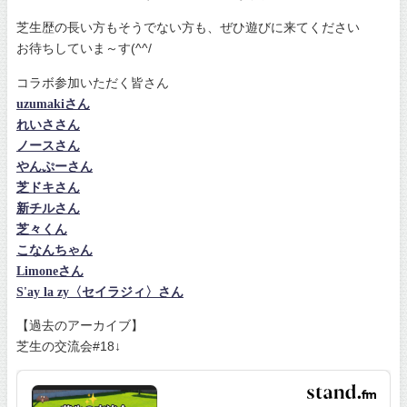
芝生歴の長い方もそうでない方も、ぜひ遊びに来てください
お待ちしていま～す(^^/
コラボ参加いただく皆さん
uzumakiさん
れいささん
ノースさん
やんぷーさん
芝ドキさん
新チルさん
芝々くん
こなんちゃん
Limoneさん
S'ay la zy〈セイラジィ〉さん
【過去のアーカイブ】
芝生の交流会#18↓