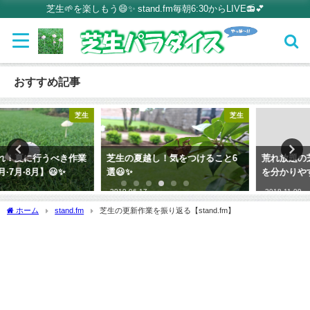
芝生🌱を楽しもう😄✨ stand.fm毎朝6:30からLIVE📻💕
おすすめ記事
芝生
芝生
芝生の夏越し！気をつけること6
荒れ放題の芝生を復活させる方法
選😃✨
を分かりやすく解説😃✨
2019-06-17
2018-11-09
ホーム
stand.fm
芝生の更新作業を振り返る【stand.fm】