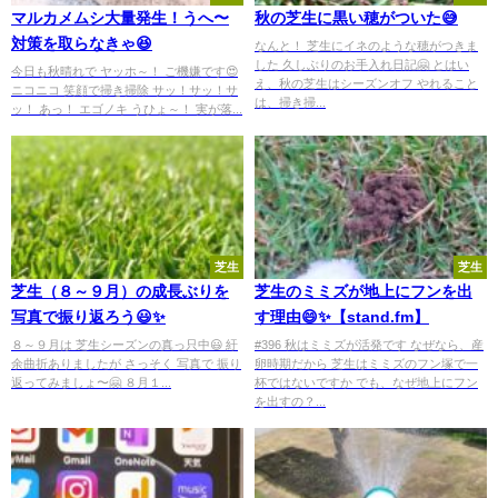
マルカメムシ大量発生！うへ〜
秋の芝生に黒い穂がついた😅
対策を取らなきゃ😆
なんと！ 芝生にイネのような穂がつきま
した 久しぶりのお手入れ日記🤗 とはい
今日も秋晴れで ヤッホ～！ ご機嫌です😍
え、秋の芝生はシーズンオフ やれること
ニコニコ 笑顔で掃き掃除 サッ！サッ！サ
は、掃き掃...
ッ！ あっ！ エゴノキ うひょ～！ 実が落...
芝生
芝生
芝生（８～９月）の成長ぶりを
芝生のミミズが地上にフンを出
写真で振り返ろう😃✨
す理由😄✨【stand.fm】
８～９月は 芝生シーズンの真っ只中😃 紆
#396 秋はミミズが活発です なぜなら、産
余曲折ありましたが さっそく 写真で 振り
卵時期だから 芝生はミミズのフン塚で一
返ってみましょ〜🤗 ８月１...
杯ではないですか でも、なぜ地上にフン
を出すの？...