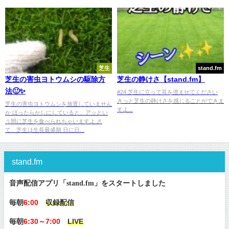
芝生
stand.fm
芝生の害虫ヨトウムシの駆除方
芝生の静けさ【stand.fm】
法🙂✨
#24 芝生に立って耳を澄ませてください
きっと芝生の静けさを感じることができま
芝生の害虫ヨトウムシを放置していません
すよ...
か ほったらかしにしていると、アッとい
う間に芝生を食べられちゃいますよ さ
て、芝生は生長最盛期 日に日...
stand.fm
音声配信アプリ「stand.fm」をスタートしました
毎朝
6:00
収録配信
毎朝
6:30～7:00
LIVE