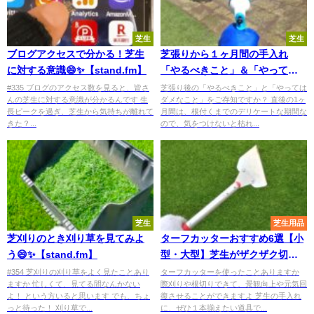
芝生
芝生
ブログアクセスで分かる！芝生
芝張りから１ヶ月間の手入れ
に対する意識😄✨【stand.fm】
「やるべきこと」＆「やっては
いけないこと」😃✨
#335 ブログのアクセス数を見ると、皆さ
芝張り後の「やるべきこと」と「やっては
んの芝生に対する意識が分かるんです 生
ダメなこと」をご存知ですか？ 直後の1ヶ
長ピークを過ぎ、芝生から気持ちが離れて
月間は、根付くまでのデリケートな期間な
きた？...
ので、気をつけないと枯れ...
芝生
芝生用品
芝刈りのとき刈り草を見てみよ
ターフカッターおすすめ6選【小
う😄✨【stand.fm】
型・大型】芝生がザクザク切れ
るよ😃✨
#354 芝刈りの刈り草をよく見たことあり
ターフカッターを使ったことありますか
ますか 忙しくて、見てる間なんかない
際刈りや根切りできて、景観向上や元気回
よ！ という方いると思います でも、ちょ
復させることができますよ 芝生の手入れ
っと待った！ 刈り草で...
に、ぜひ１本揃えたい道具で...