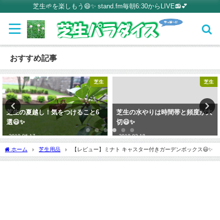
芝生🌱を楽しもう😄✨ stand.fm毎朝6:30からLIVE📻💕
おすすめ記事
芝生
芝生
芝生の夏越し！気をつけること6
芝生の水やりは時間帯と頻度が大
選😃✨
切😃✨
2019-06-17
2019-02-18
ホーム
芝生用品
【レビュー】ミナト キャスター付きガーデンボックス😃✨