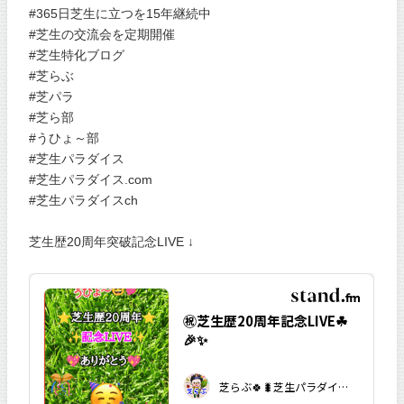
#365日芝生に立つを15年継続中
#芝生の交流会を定期開催
#芝生特化ブログ
#芝らぶ
#芝パラ
#芝ら部
#うひょ～部
#芝生パラダイス
#芝生パラダイス.com
#芝生パラダイスch
芝生歴20周年突破記念LIVE ↓