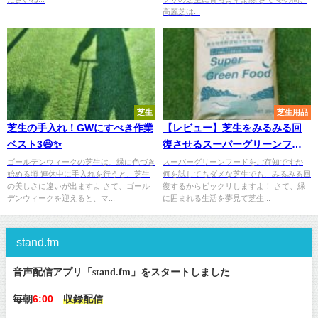
高麗芝は...
芝生
芝生用品
芝生の手入れ！GWにすべき作業
【レビュー】芝生をみるみる回
ベスト3😃✨
復させるスーパーグリーンフー
ドの効果と使用方法
ゴールデンウィークの芝生は、緑に色づき
スーパーグリーンフードをご存知ですか
始める頃 連休中に手入れを行うと、芝生
何を試してもダメな芝生でも、みるみる回
の美しさに違いが出ますよ さて、ゴール
復するからビックリしますよ！ さて、緑
デンウィークを迎えると、マ...
に囲まれる生活を夢見て芝生...
stand.fm
音声配信アプリ「stand.fm」をスタートしました
毎朝
6:00
収録配信