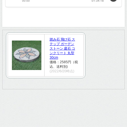
踏み石 飛び石 ス
テップ ガーデン
ストーン 庭石 コ
ンクリート 丸型
30cm
価格：2585円（税
込、送料別)
(2022/6/20時点)