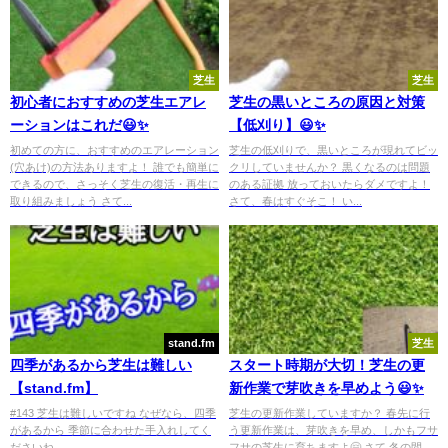
芝生
芝生
初心者におすすめの芝生エアレ
芝生の黒いところの原因と対策
ーションはこれだ😃✨
【低刈り】😃✨
初めての方に、おすすめのエアレーション
芝生の低刈りで、黒いところが現れてビッ
(穴あけ)の方法ありますよ！ 誰でも簡単に
クリしていませんか？ 黒くなるのは問題
できるので、さっそく芝生の復活・再生に
のある証拠 放っておいたらダメですよ！
取り組みましょう さて...
さて、春はすぐそこ！ い...
stand.fm
芝生
四季があるから芝生は難しい
スタート時期が大切！芝生の更
【stand.fm】
新作業で芽吹きを早めよう😃✨
#143 芝生は難しいですね なぜなら、四季
芝生の更新作業していますか？ 春先に行
があるから 季節に合わせた手入れしてく
う更新作業は、芽吹きを早め、しかもフサ
ださいね...
フサの芝生に育ちますよ🤗 さて 冬の間、