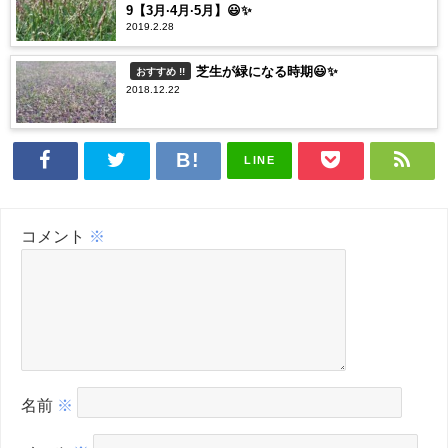
9【3月·4月·5月】😃✨
2019.2.28
芝生が緑になる時期😃✨
おすすめ !!
2018.12.22
LINE
コメント
※
名前
※