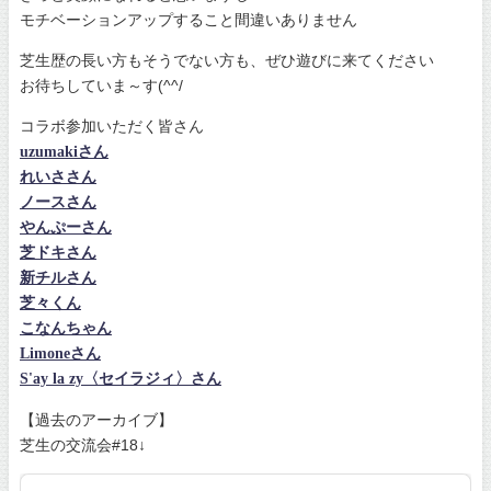
モチベーションアップすること間違いありません
芝生歴の長い方もそうでない方も、ぜひ遊びに来てください
お待ちしていま～す(^^/
コラボ参加いただく皆さん
uzumakiさん
れいささん
ノースさん
やんぷーさん
芝ドキさん
新チルさん
芝々くん
こなんちゃん
Limoneさん
S'ay la zy〈セイラジィ〉さん
【過去のアーカイブ】
芝生の交流会#18↓