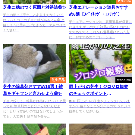
芝生
芝生用品
芝生に穂のつく原因と対処法😃✨
芝生エアレーション道具おすす
め6選【ｽﾊﾟｲｷﾝｸﾞ・ｺｱﾘﾝｸﾞ】
芝生の穂って見たことありますか？ ハイ
は～い！ ウチの芝生に穂があるよん😁 と
芝生エアレーションは、専用道具が必要に
嬉しそうに手を上げたあなた、気をつけて
なります 使いやすく効果の高いものがお
ください...
すすめですよ これから道具選びという方
に、おすすめのエアレーショ...
芝生用品
stand.fm
芝生の除草剤おすすめ16選！雑
雨上がりの芝生！ジロジロ観察
草をギャフンと言わせよう😃✨
のチェックポイント
【stand.fm】
芝生は残して、雑草だけ枯らせたい！と思
#146 雨上がりの芝生をチェックしていま
っても 除草剤のこと分からないんだよ
すか？ 色々なことが分かるので ジロジロ
ね！という方多いのではないでしょうか
観察してくださいね...
でも、大丈夫！ 除草剤を分か...