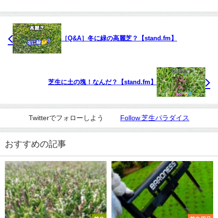
［Q&A］冬に緑の高麗芝？【stand.fm】
芝生に土の塊！なんだ？【stand.fm】
Twitterでフォローしよう
Follow 芝生パラダイス
おすすめの記事