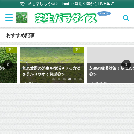
芝生🌱を楽しもう😄✨ stand.fm毎朝6:30からLIVE📻💕
おすすめ記事
芝生
芝生
荒れ放題の芝生を復活させる方法
芝生の猛暑対策！夏枯れを防ごう
を分かりやすく解説😃✨
😃✨
2018-11-09
2019-07-30