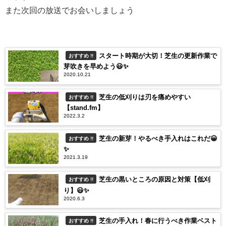
また次回の放送でお会いしましょう
スタート時期が大切！芝生の更新作業で
おすすめ !!
芽吹きを早めよう😃✨
2020.10.21
芝生の低刈りは刃を痛めやすい
おすすめ !!
【stand.fm】
2022.3.2
芝生の新芽！やるべき手入れはこれだ😀
おすすめ !!
✨
2021.3.19
芝生の黒いところの原因と対策【低刈
おすすめ !!
り】😃✨
2020.6.3
芝生の手入れ！春に行うべき作業ベスト
おすすめ !!