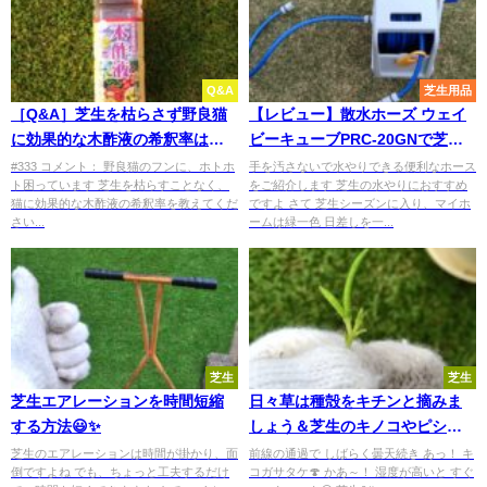
Q&A
芝生用品
［Q&A］芝生を枯らさず野良猫
【レビュー】散水ホーズ ウェイ
に効果的な木酢液の希釈率は？
ビーキューブPRC-20GNで芝生
【stand.fm】
に水やり🤗✨
#333 コメント： 野良猫のフンに、ホトホ
手を汚さないで水やりできる便利なホース
ト困っています 芝生を枯らすことなく、
をご紹介します 芝生の水やりにおすすめ
猫に効果的な木酢液の希釈率を教えてくだ
ですよ さて 芝生シーズンに入り、マイホ
さい...
ームは緑一色 日差しを一...
芝生
芝生
芝生エアレーションを時間短縮
日々草は種殻をキチンと摘みま
する方法😃✨
しょう＆芝生のキノコやピシウ
ム菌の抑制に殺菌剤😃
芝生のエアレーションは時間が掛かり、面
前線の通過で しばらく曇天続き あっ！ キ
倒ですよね でも、ちょっと工夫するだけ
コガサタケ🍄 かあ～！ 湿度が高いと すぐ