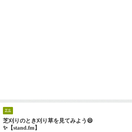
芝生
芝刈りのとき刈り草を見てみよう😄
✨【stand.fm】