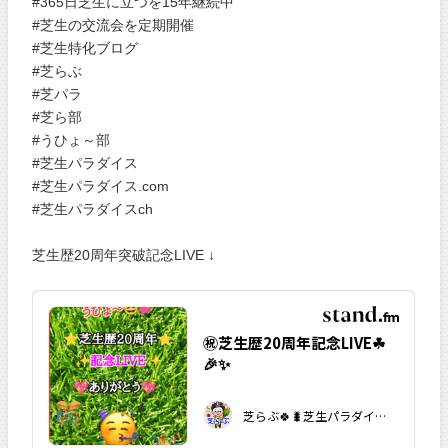
#365日芝生に立つを15年継続中
#芝生の交流会を定期開催
#芝生特化ブログ
#芝らぶ
#芝パラ
#芝ら部
#うひょ～部
#芝生パラダイス
#芝生パラダイス.com
#芝生パラダイスch
芝生歴20周年突破記念LIVE ↓