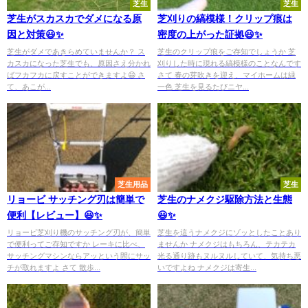
芝生
芝生
芝生がスカスカでダメになる原
芝刈りの縞模様！クリップ痕は
因と対策😃✨
密度の上がった証拠😃✨
芝生がダメであきらめていませんか？ ス
芝生のクリップ痕をご存知でしょうか 芝
カスカになった芝生でも、原因さえ分かれ
刈りした時に現れる縞模様のことなんです
ばフカフカに戻すことができますよ😄 さ
さて 春の芽吹きを迎え、マイホームは緑
て、あこが...
一色 芝生を見るたびニヤ...
芝生用品
芝生
リョービ サッチング刃は簡単で
芝生のナメクジ駆除方法と生態
便利【レビュー】😃✨
😃✨
リョービ芝刈り機のサッチング刃が、簡単
芝生を這うナメクジにゾッとしたことあり
で便利ってご存知ですか レーキに比べ、
ませんか ナメクジはもちろん、テカテカ
サッチングマシンならアッという間にサッ
光る通り跡もヌルヌルしていて、気持ち悪
チが取れますよ さて 散歩...
いですよね ナメクジは寄生...