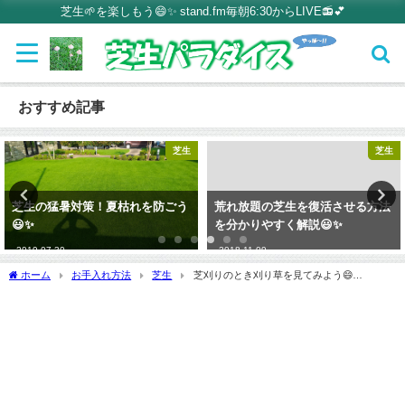
芝生🌱を楽しもう😄✨ stand.fm毎朝6:30からLIVE📻💕
おすすめ記事
芝生
芝生
芝生の猛暑対策！夏枯れを防ごう
荒れ放題の芝生を復活させる方法
😃✨
を分かりやすく解説😃✨
2019-07-30
2018-11-09
ホーム
お手入れ方法
芝生
芝刈りのとき刈り草を見てみよう😄
✨【stand.fm】