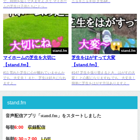
で、時間を短くできますよ さて マイホー
ニョキニョキ😣 芝生&#...
ムの芝生は子供たちにとっ...
stand.fm
stand.fm
マイホームの芝生を大切に
芝生をはがすって大変
【stand.fm】
【stand.fm】
#11 荒れた芝生に心が離れていませんか
#147 芝生を張り替えるとき、はがすの大
でも、大丈夫！ また、芝生は好きになれ
変！ と心配になりますね でも、大丈夫！
ますよ...
簡単に芝生をはがす方法ありますよ...
stand.fm
音声配信アプリ「stand.fm」をスタートしました
毎朝
6:00
収録配信
毎朝
6:30～7:00
LIVE