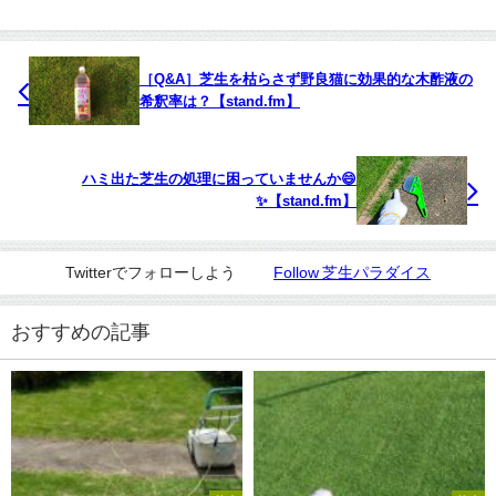
［Q&A］芝生を枯らさず野良猫に効果的な木酢液の
希釈率は？【stand.fm】
ハミ出た芝生の処理に困っていませんか😄
✨【stand.fm】
Twitterでフォローしよう
Follow 芝生パラダイス
おすすめの記事