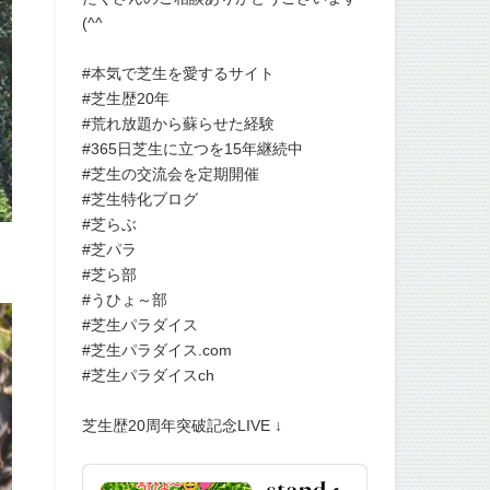
(^^
#本気で芝生を愛するサイト
#芝生歴20年
#荒れ放題から蘇らせた経験
#365日芝生に立つを15年継続中
#芝生の交流会を定期開催
#芝生特化ブログ
#芝らぶ
#芝パラ
#芝ら部
#うひょ～部
#芝生パラダイス
#芝生パラダイス.com
#芝生パラダイスch
芝生歴20周年突破記念LIVE ↓