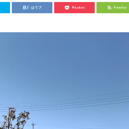
r
はてブ
Pocket
Feedly