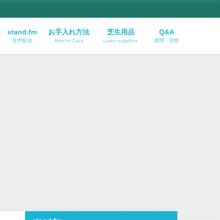
stand.fm
お手入れ方法
芝生用品
Q&A
音声配信
How to Care
Lawn supplies
質問・回答