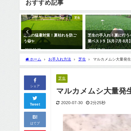
おすすめ記事
芝生
芝生
れを防ご
芝生の手入れ！夏に行うべき作
芝生の夏越し！気をつけ
業ベスト9【6月·7月·8月】😃✨
選😃✨
2019-05-21
2019-06-17
ホーム
お手入れ方法
芝生
マルカメムシ大量発生
芝生
シェア
マルカメムシ大量発生
2020-07-30
2分25秒
Tweet
B!
はてブ