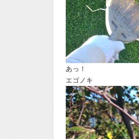
あっ！
エゴノキ