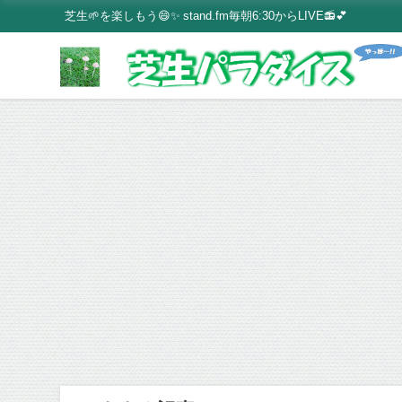
芝生🌱を楽しもう😄✨ stand.fm毎朝6:30からLIVE📻💕