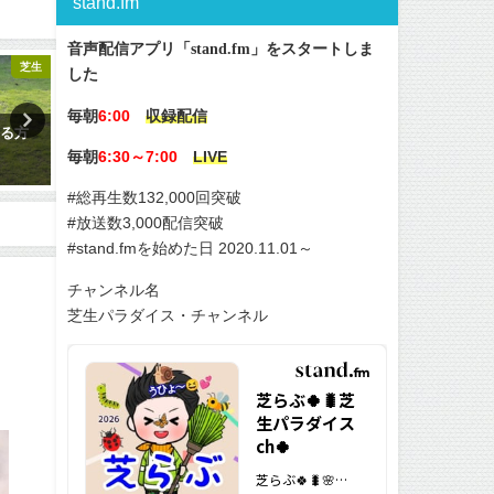
stand.fm
音声配信アプリ「stand.fm」をスタートしま
芝生
芝生
した
毎朝
6:00
収録配信
✨
芝生の水やりは時間帯と頻度が
芝生の猛暑対策！夏枯れを
毎朝
大切😃✨
う😃✨
6:30～7:00
LIVE
2019-02-18
2019-07-30
#総再生数132,000回突破
#放送数3,000配信突破
#stand.fmを始めた日 2020.11.01～
チャンネル名
芝生パラダイス・チャンネル