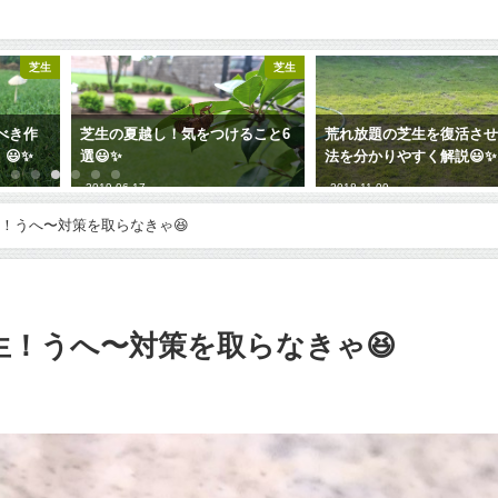
芝生
芝生
ること6
荒れ放題の芝生を復活させる方
芝生の夏雑草を防ぐ方法
法を分かりやすく解説😃✨
2019-04-09
2018-11-09
！うへ〜対策を取らなきゃ😆
！うへ〜対策を取らなきゃ😆