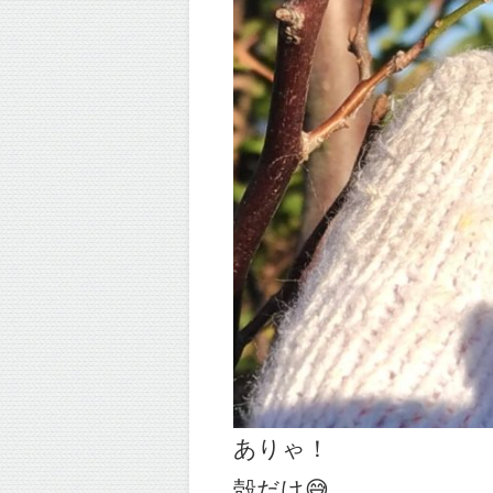
ありゃ！
殻だけ😅