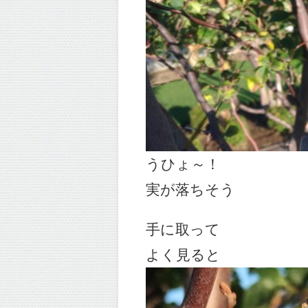
うひょ～！
実が落ちそう
手に取って
よく見ると