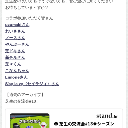
芝生歴の長い方もそうでない方も、ぜひ遊びに来てください
お待ちしていま～す(^^/
コラボ参加いただく皆さん
uzumakiさん
れいささん
ノースさん
やんぷーさん
芝ドキさん
新チルさん
芝々くん
こなんちゃん
Limoneさん
S'ay la zy〈セイラジィ〉さん
【過去のアーカイブ】
芝生の交流会#18↓