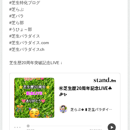
#芝生特化ブログ
#芝らぶ
#芝パラ
#芝ら部
#うひょ～部
#芝生パラダイス
#芝生パラダイス.com
#芝生パラダイスch
芝生歴20周年突破記念LIVE ↓