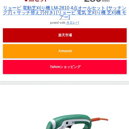
リョービ 電動芝刈り機 LM-2810 4点オールセット (サッチン
グ刃＋サッチ替え刃付き) [リョービ 電気 芝刈り機 芝刈機 モ
アー]
posted with
カエレバ
楽天市場
Amazon
Yahooショッピング