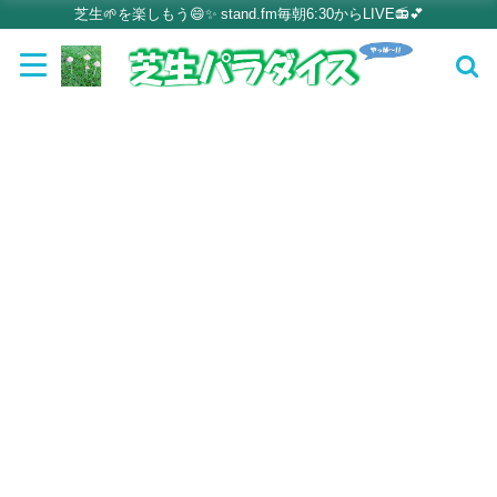
芝生🌱を楽しもう😄✨ stand.fm毎朝6:30からLIVE📻💕