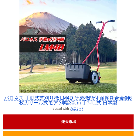
バロネス 手動式芝刈り機 LM4D 研磨機能付 耐摩耗合金鋼6
枚刃リール式モア 刈幅30cm 手押し式 日本製
posted with
カエレバ
楽天市場