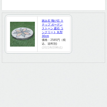
踏み石 飛び石 ス
テップ ガーデン
ストーン 庭石 コ
ンクリート 丸型
30cm
価格：2585円（税
込、送料別)
(2022/6/20時点)