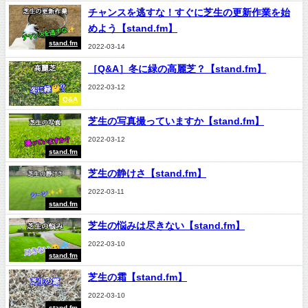
チャンスを逃すな！すぐに芝生の更新作業を始
めよう【stand.fm】
stand.fm
2022-03-14
［Q&A］冬に緑の高麗芝？【stand.fm】
2022-03-12
Q&A
芝生の写真撮っていますか【stand.fm】
2022-03-12
stand.fm
芝生の静けさ【stand.fm】
2022-03-11
stand.fm
芝生の悩みは尽きない【stand.fm】
2022-03-10
stand.fm
芝生の霜【stand.fm】
2022-03-10
stand.fm