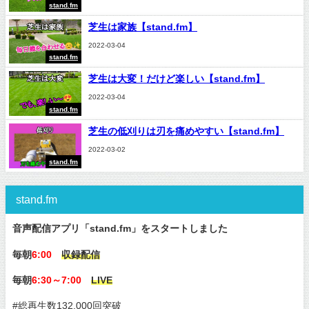
stand.fm
芝生は家族【stand.fm】
2022-03-04
stand.fm
芝生は大変！だけど楽しい【stand.fm】
2022-03-04
stand.fm
芝生の低刈りは刃を痛めやすい【stand.fm】
2022-03-02
stand.fm
stand.fm
音声配信アプリ「stand.fm」をスタートしました
毎朝
6:00
収録配信
毎朝
6:30～7:00
LIVE
#総再生数132,000回突破