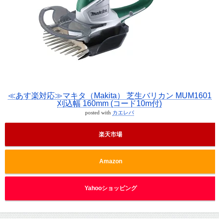
≪あす楽対応≫マキタ（Makita） 芝生バリカン MUM1601
刈込幅 160mm (コード10m付)
posted with
カエレバ
楽天市場
Amazon
Yahooショッピング