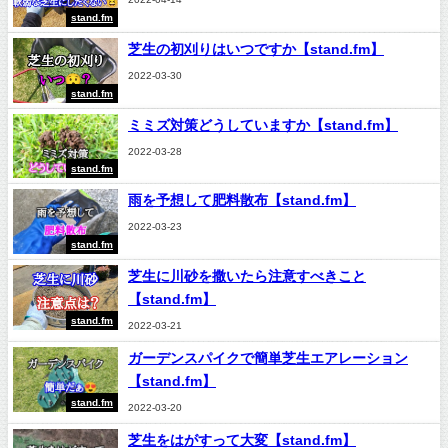
stand.fm
芝生の初刈りはいつですか【stand.fm】
2022-03-30
stand.fm
ミミズ対策どうしていますか【stand.fm】
2022-03-28
stand.fm
雨を予想して肥料散布【stand.fm】
2022-03-23
stand.fm
芝生に川砂を撒いたら注意すべきこと
【stand.fm】
stand.fm
2022-03-21
ガーデンスパイクで簡単芝生エアレーション
【stand.fm】
stand.fm
2022-03-20
芝生をはがすって大変【stand.fm】