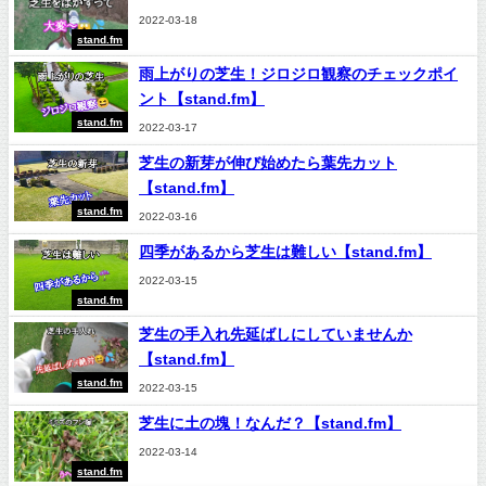
2022-03-18
stand.fm
雨上がりの芝生！ジロジロ観察のチェックポイ
ント【stand.fm】
stand.fm
2022-03-17
芝生の新芽が伸び始めたら葉先カット
【stand.fm】
stand.fm
2022-03-16
四季があるから芝生は難しい【stand.fm】
2022-03-15
stand.fm
芝生の手入れ先延ばしにしていませんか
【stand.fm】
stand.fm
2022-03-15
芝生に土の塊！なんだ？【stand.fm】
2022-03-14
stand.fm