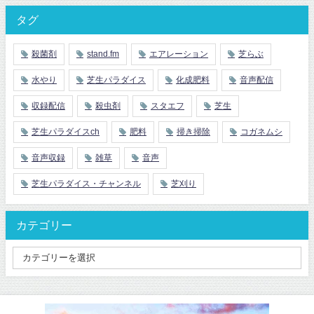
タグ
殺菌剤
stand.fm
エアレーション
芝らぶ
水やり
芝生パラダイス
化成肥料
音声配信
収録配信
殺虫剤
スタエフ
芝生
芝生パラダイスch
肥料
掃き掃除
コガネムシ
音声収録
雑草
音声
芝生パラダイス・チャンネル
芝刈り
カテゴリー