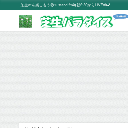
芝生🌱を楽しもう😄✨ stand.fm毎朝6:30からLIVE📻💕