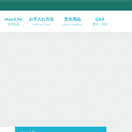
stand.fm
お手入れ方法
芝生用品
Q&A
音声配信
How to Care
Lawn supplies
質問・回答