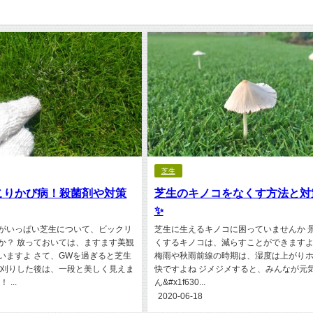
芝生
こりかび病！殺菌剤や対策
芝生のキノコをなくす方法と対策
✨
がいっぱい芝生について、ビックリ
芝生に生えるキノコに困っていませんか 
か？ 放っておいては、ますます美観
くするキノコは、減らすことができますよ
いますよ さて、GWを過ぎると芝生
梅雨や秋雨前線の時期は、湿度は上がり
芝刈りした後は、一段と美しく見えま
快ですよね ジメジメすると、みんなが元
...
ん&#x1f630...
2020-06-18