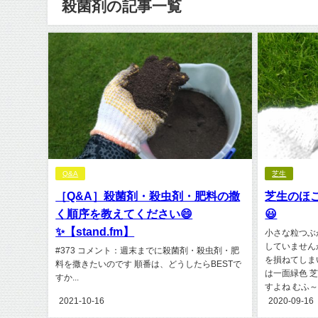
殺菌剤の記事一覧
Q&A
芝生
［Q&A］殺菌剤・殺虫剤・肥料の撒
芝生のほ
く順序を教えてください😄
😃
✨【stand.fm】
小さな粒つぶ
していません
#373 コメント：週末までに殺菌剤・殺虫剤・肥
を損ねてしま
料を撒きたいのです 順番は、どうしたらBESTで
は一面緑色 
すか...
すよね むふ～！ 
2021-10-16
2020-09-16