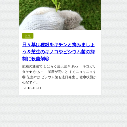
芝生
日々草は種殻をキチンと摘みましょ
う＆芝生のキノコやピシウム菌の抑
制に殺菌剤😃
前線の通過で しばらく曇天続き あっ！ キコガサ
タケ🍄 かあ～！ 湿度が高いと すぐニョキニョキ
😣 芝生🌱は ピシウム菌も連日発生し 健康状態が
心配です...
2018-10-11