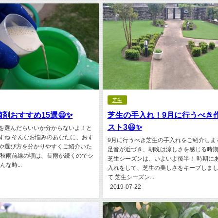
芝生
剤おすすめ15選😃✨
芝生の手入れ！9月に行うべき
スト3😃✨
を選んだらいいか分からないよ！と
すね そんなお悩みのあなたに、おす
9月に行うべき芝生の手入れをご紹介しま
や選び方を分かりやすくご紹介いた
足音が近づき、朝晩は涼しさを感じる時
や秋雨前線の頃は、長雨が続くのでシ
芝生シーズンは、いよいよ後半！ 時期に
な時...
入れをして、芝生の美しさをキープしまし
て 芝生シーズン...
2019-07-22