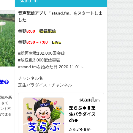
stand.fm
音声配信アプリ「stand.fm」をスタートしま
した
毎朝
6:00
収録配信
毎朝
6:30～7:00
LIVE
#総再生数132,000回突破
#放送数3,000配信突破
#stand.fmを始めた日 2020.11.01～
チャンネル名
😃
芝生パラダイス・チャンネル
景観を悪
 さて
ホント不
気でませ