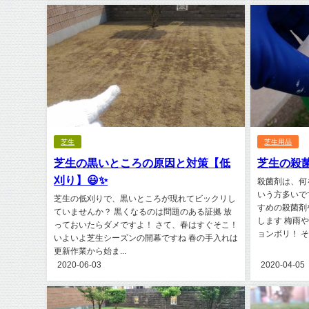
芝生
芝生用品
芝生の黒いところの原因と対策【低
芝生の殺菌
刈り】😃✨
殺菌剤は、何
いう方多いで
芝生の低刈りで、黒いところが現れてビックリし
すめの殺菌剤
ていませんか？ 黒くなるのは問題のある証拠 放
します 梅雨
っておいたらダメですよ！ さて、春はすぐそこ！
ョンボリ！ そん
いよいよ芝生シーズンの開幕ですね 春の手入れは
更新作業から始ま...
2020-06-03
2020-04-05