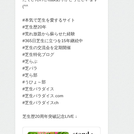
(^^
#本気で芝生を愛するサイト
#芝生歴20年
#荒れ放題から蘇らせた経験
#365日芝生に立つを15年継続中
#芝生の交流会を定期開催
#芝生特化ブログ
#芝らぶ
#芝パラ
#芝ら部
#うひょ～部
#芝生パラダイス
#芝生パラダイス.com
#芝生パラダイスch
芝生歴20周年突破記念LIVE ↓