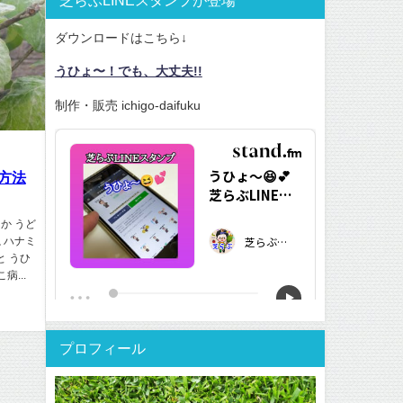
ダウンロードはこちら↓
うひょ〜！でも、大丈夫!!
制作・販売 ichigo-daifuku
方法
か うど
 ハナミ
と うひ
...
プロフィール