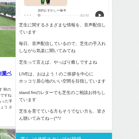
芝生に関するさまざまな情報を、音声配信し
ています
毎日、音声配信しているので、芝生の手入れ
しながら気楽に聞いてみてね
芝生って言えば、やっぱり癒しですよね
作業ベ
LIVEは、おはよう！のご挨拶を中心に
ホッコリ居心地のいい空間を目指しています
す 秋の
stand.fmのレターでも芝生のご相談お待ちし
期ですね
ています
あった手
ょう さ
芝生を育てている方もそうでない方も、皆さ
ん聴いてみてね～(^^/
芝らぶLINEスタンプが登場