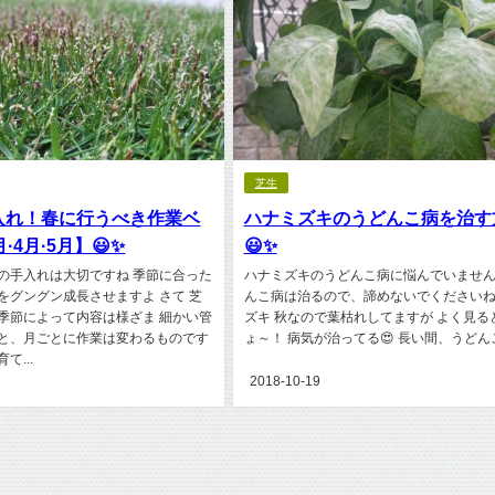
芝生
入れ！春に行うべき作業ベ
ハナミズキのうどんこ病を治す
·4月·5月】😃✨
😃✨
の手入れは大切ですね 季節に合った
ハナミズキのうどんこ病に悩んでいません
をグングン成長させますよ さて 芝
んこ病は治るので、諦めないでくださいね
季節によって内容は様ざま 細かい管
ズキ 秋なので葉枯れしてますが よく見る
と、月ごとに作業は変わるものです
ょ～！ 病気が治ってる😍 長い間、うどんこ病
て...
2018-10-19