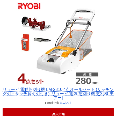
リョービ 電動芝刈り機 LM-2810 4点オールセット (サッチン
グ刃＋サッチ替え刃付き) [リョービ 電気 芝刈り機 芝刈機 モ
アー]
posted with
カエレバ
楽天市場