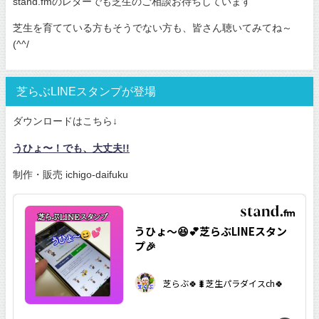
stand.fmのレターでも芝生のご相談お待ちしています
芝生を育てている方もそうでない方も、皆さん聴いてみてね～
(^^/
芝らぶLINEスタンプが登場
ダウンロードはこちら↓
うひょ〜！でも、大丈夫!!
制作・販売 ichigo-daifuku