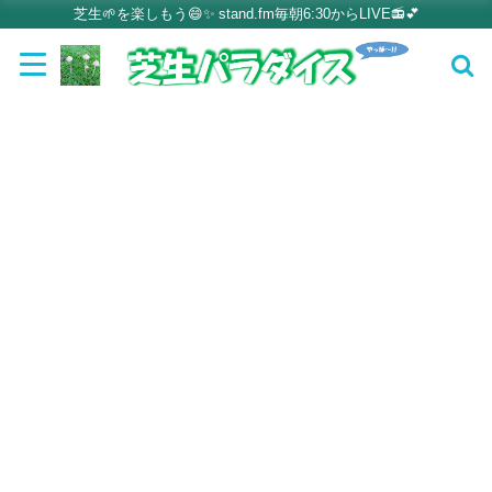
芝生🌱を楽しもう😄✨ stand.fm毎朝6:30からLIVE📻💕