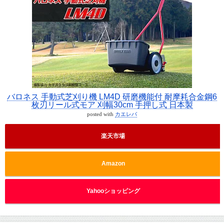
バロネス 手動式芝刈り機 LM4D 研磨機能付 耐摩耗合金鋼6
枚刃リール式モア 刈幅30cm 手押し式 日本製
posted with
カエレバ
楽天市場
Amazon
Yahooショッピング