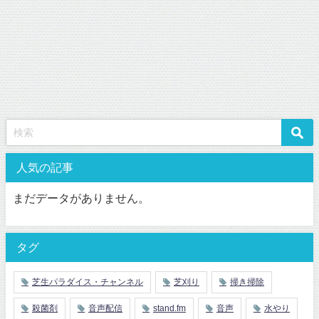
人気の記事
まだデータがありません。
タグ
芝生パラダイス・チャンネル
芝刈り
掃き掃除
殺菌剤
音声配信
stand.fm
音声
水やり