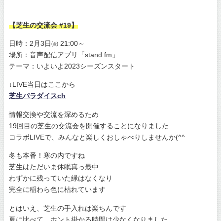
【芝生の交流会 #19】
日時：2月3日㈮ 21:00～
場所：音声配信アプリ「stand.fm」
テーマ：いよいよ2023シーズンスタート
↓LIVE当日はここから
芝生パラダイスch
情報交換や交流を深めるため
19回目の芝生の交流会を開催することになりました
コラボLIVEで、みんなと楽しくおしゃべりしませんか(^^
冬も本番！寒の内ですね
芝生はただいま休眠真っ最中
わずかに残っていた緑はなくなり
完全に稲わら色に枯れています
とはいえ、芝生の手入れは楽ちんです
夏に比べて、ホント掛かる時間は少なくなりました