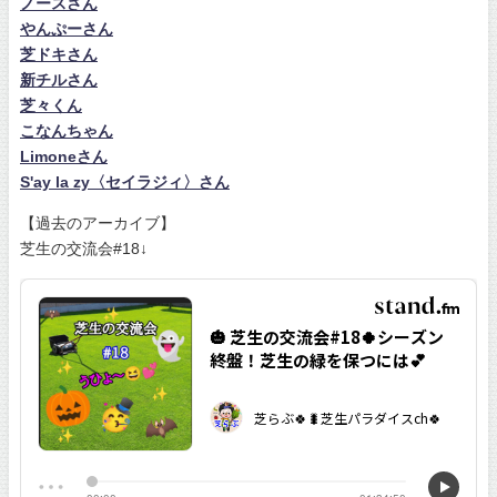
ノースさん
やんぷーさん
芝ドキさん
新チルさん
芝々くん
こなんちゃん
Limoneさん
S'ay la zy〈セイラジィ〉さん
【過去のアーカイブ】
芝生の交流会#18↓