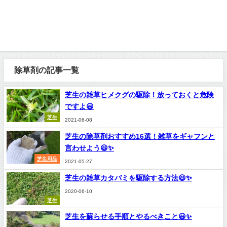
除草剤の記事一覧
芝生の雑草ヒメクグの駆除！放っておくと危険
ですよ😃
芝生
2021-06-08
芝生の除草剤おすすめ16選！雑草をギャフンと
言わせよう😃✨
芝生用品
2021-05-27
芝生の雑草カタバミを駆除する方法😃✨
2020-06-10
芝生
芝生を蘇らせる手順とやるべきこと😃✨