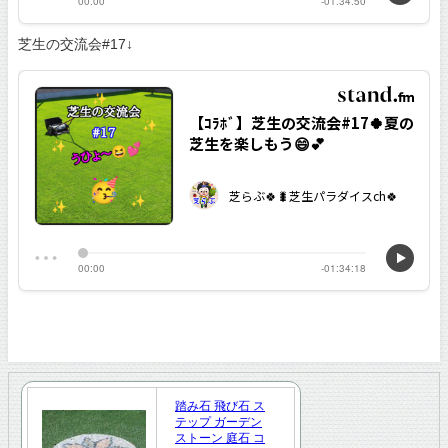
芝生の交流会#17↓
踏み石 飛び石 ス
テップ ガーデン
ストーン 庭石 コ