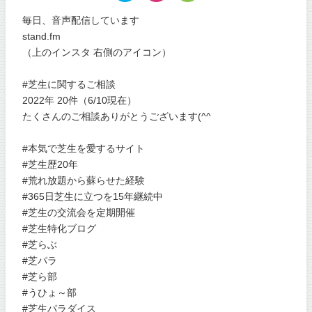
毎日、音声配信しています
stand.fm
（上のインスタ 右側のアイコン）
#芝生に関するご相談
2022年 20件（6/10現在）
たくさんのご相談ありがとうございます(^^
#本気で芝生を愛するサイト
#芝生歴20年
#荒れ放題から蘇らせた経験
#365日芝生に立つを15年継続中
#芝生の交流会を定期開催
#芝生特化ブログ
#芝らぶ
#芝パラ
#芝ら部
#うひょ～部
#芝生パラダイス