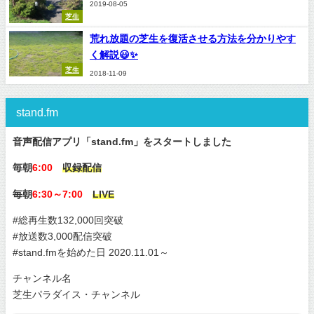
2019-08-05
芝生
荒れ放題の芝生を復活させる方法を分かりやす
く解説😃✨
芝生
2018-11-09
stand.fm
音声配信アプリ「stand.fm」をスタートしました
毎朝
6:00
収録配信
毎朝
6:30～7:00
LIVE
#総再生数132,000回突破
#放送数3,000配信突破
#stand.fmを始めた日 2020.11.01～
チャンネル名
芝生パラダイス・チャンネル