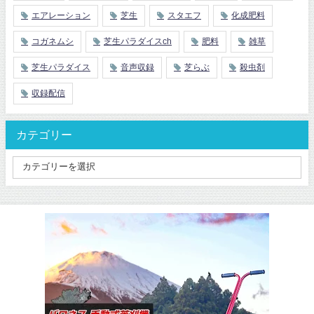
エアレーション
芝生
スタエフ
化成肥料
コガネムシ
芝生パラダイスch
肥料
雑草
芝生パラダイス
音声収録
芝らぶ
殺虫剤
収録配信
カテゴリー