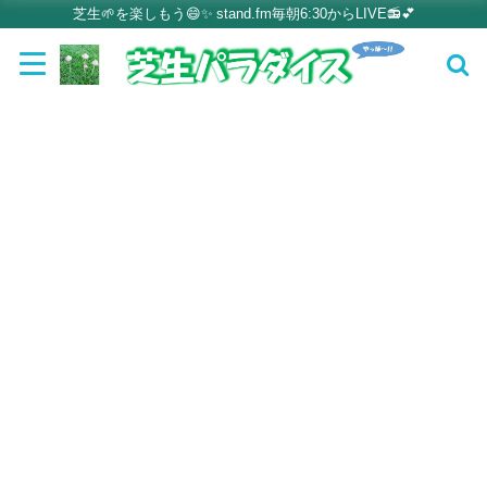
芝生🌱を楽しもう😄✨ stand.fm毎朝6:30からLIVE📻💕