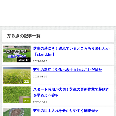
芽吹きの記事一覧
芝生の芽吹き！遅れているところありませんか
【stand.fm】
stand.fm
2022-04-27
芝生の新芽！やるべき手入れはこれだ😀✨
2021-03-19
芝生
スタート時期が大切！芝生の更新作業で芽吹き
を早めよう😃✨
芝生
2020-10-21
芝生の目土入れを分かりやすく解説😃✨