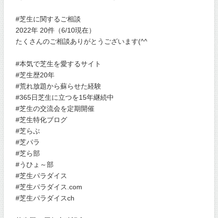
#芝生に関するご相談
2022年 20件（6/10現在）
たくさんのご相談ありがとうございます(^^
#本気で芝生を愛するサイト
#芝生歴20年
#荒れ放題から蘇らせた経験
#365日芝生に立つを15年継続中
#芝生の交流会を定期開催
#芝生特化ブログ
#芝らぶ
#芝パラ
#芝ら部
#うひょ～部
#芝生パラダイス
#芝生パラダイス.com
#芝生パラダイスch