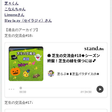
芝々くん
こなんちゃん
Limoneさん
S'ay la zy〈セイラジィ〉さん
【過去のアーカイブ】
芝生の交流会#18↓
芝生の交流会#17↓