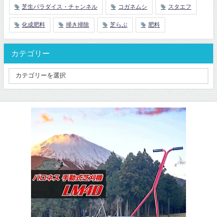
芝生パラダイス・チャンネル
コガネムシ
スタエフ
化成肥料
掃き掃除
芝らぶ
肥料
カテゴリー