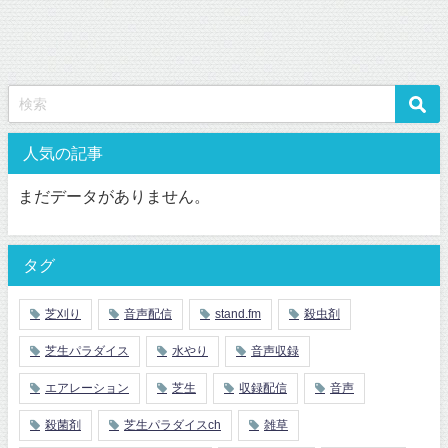
人気の記事
まだデータがありません。
タグ
芝刈り
音声配信
stand.fm
殺虫剤
芝生パラダイス
水やり
音声収録
エアレーション
芝生
収録配信
音声
殺菌剤
芝生パラダイスch
雑草