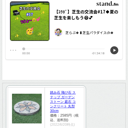
踏み石 飛び石 ス
テップ ガーデン
ストーン 庭石 コ
ンクリート 丸型
30cm
価格：2585円（税
込、送料別)
(2022/6/20時点)