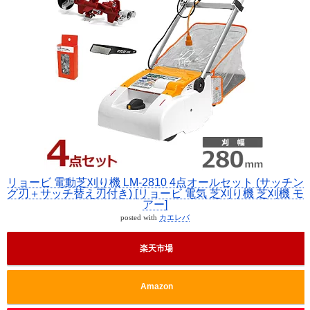
リョービ 電動芝刈り機 LM-2810 4点オールセット (サッチン
グ刃＋サッチ替え刃付き) [リョービ 電気 芝刈り機 芝刈機 モ
アー]
posted with
カエレバ
楽天市場
Amazon