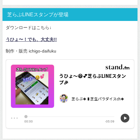
芝らぶLINEスタンプが登場
ダウンロードはこちら↓
うひょ〜！でも、大丈夫!!
制作・販売 ichigo-daifuku