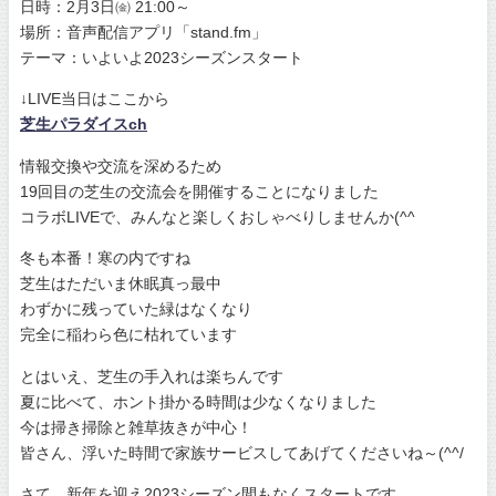
日時：2月3日㈮ 21:00～
場所：音声配信アプリ「stand.fm」
テーマ：いよいよ2023シーズンスタート
↓LIVE当日はここから
芝生パラダイスch
情報交換や交流を深めるため
19回目の芝生の交流会を開催することになりました
コラボLIVEで、みんなと楽しくおしゃべりしませんか(^^
冬も本番！寒の内ですね
芝生はただいま休眠真っ最中
わずかに残っていた緑はなくなり
完全に稲わら色に枯れています
とはいえ、芝生の手入れは楽ちんです
夏に比べて、ホント掛かる時間は少なくなりました
今は掃き掃除と雑草抜きが中心！
皆さん、浮いた時間で家族サービスしてあげてくださいね～(^^/
さて、新年を迎え2023シーズン間もなくスタートです