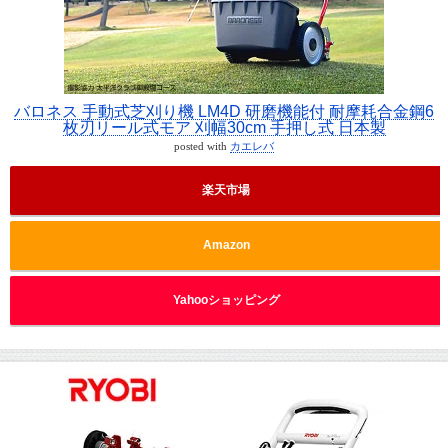
バロネス 手動式芝刈り機 LM4D 研磨機能付 耐摩耗合金鋼6
枚刃リール式モア 刈幅30cm 手押し式 日本製
posted with
カエレバ
楽天市場
Amazon
Yahooショッピング