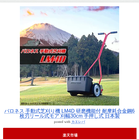
バロネス 手動式芝刈り機 LM4D 研磨機能付 耐摩耗合金鋼6
枚刃リール式モア 刈幅30cm 手押し式 日本製
posted with
カエレバ
楽天市場