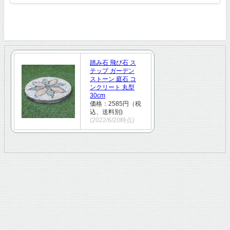
踏み石 飛び石 ス
テップ ガーデン
ストーン 庭石 コ
ンクリート 丸型
30cm
価格：2585円（税
込、送料別)
(2022/6/20時点)