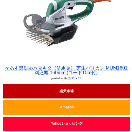
≪あす楽対応≫マキタ（Makita） 芝生バリカン MUM1601
刈込幅 160mm (コード10m付)
posted with
カエレバ
楽天市場
Amazon
Yahooショッピング