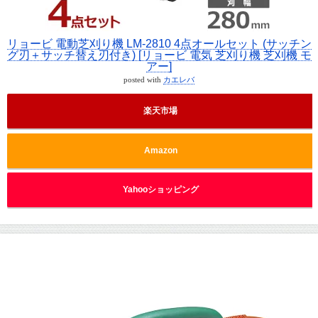
リョービ 電動芝刈り機 LM-2810 4点オールセット (サッチン
グ刃＋サッチ替え刃付き) [リョービ 電気 芝刈り機 芝刈機 モ
アー]
posted with
カエレバ
楽天市場
Amazon
Yahooショッピング