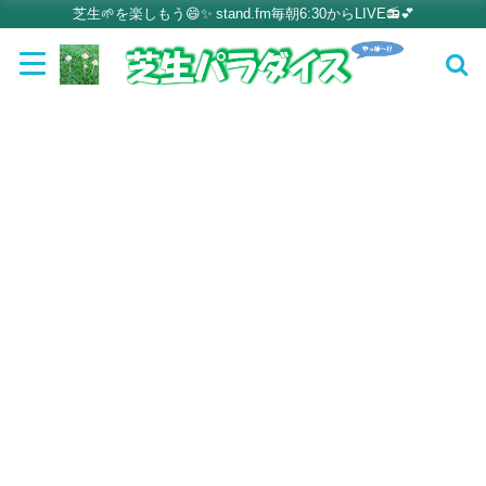
芝生🌱を楽しもう😄✨ stand.fm毎朝6:30からLIVE📻💕