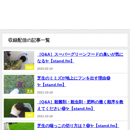
収録配信の記事一覧
［Q&A］スーパーグリーンフードの臭いが気に
なる✨【stand.fm】
Q&A
2022-02-10
芝生のミミズが地上にフンを出す理由😄
✨【stand.fm】
芝生
2021-10-19
［Q&A］殺菌剤・殺虫剤・肥料の撒く順序を教
えてください😄✨【stand.fm】
Q&A
2021-10-16
芝生の端っこの切り方は？😄✨【stand.fm】