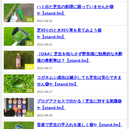
ハミ出た芝生の処理に困っていませんか😄
✨【stand.fm】
芝生
2021-09-22
芝刈りのとき刈り草を見てみよう😄
✨【stand.fm】
芝生
2021-09-21
［Q&A］芝生を枯らさず野良猫に効果的な木酢
液の希釈率は？【stand.fm】
Q&A
2021-09-17
コガネムシ成虫は減少しても芝生は安心できま
せん😅✨【stand.fm】
芝生
2021-09-17
ブログアクセスで分かる！芝生に対する意識😄
✨【stand.fm】
芝生
2021-09-16
音楽で芝生の手入れを楽しく😄✨【stand.fm】