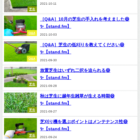
2021-10-11
芝生
［Q&A］10月の芝生の手入れを考えました😄
✨【stand.fm】
Q&A
2021-10-03
［Q&A］芝生の低刈りを教えてください😄
✨【stand.fm】
Q&A
2021-09-30
放置芝生はいずれ二択を迫られる😄
✨【stand.fm】
芝生
2021-09-28
秋は芝生に越年生雑草が生える時期😄
✨【stand.fm】
芝生
2021-09-27
芝刈り機を選ぶポイントはメンテナンス性😄
✨【stand.fm】
芝生
2021-09-24