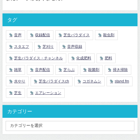
タグ
音声
収録配信
芝生パラダイス
殺虫剤
スタエフ
芝刈り
音声収録
芝生パラダイス・チャンネル
化成肥料
肥料
雑草
音声配信
芝らぶ
殺菌剤
掃き掃除
水やり
芝生パラダイスch
コガネムシ
stand.fm
芝生
エアレーション
カテゴリー