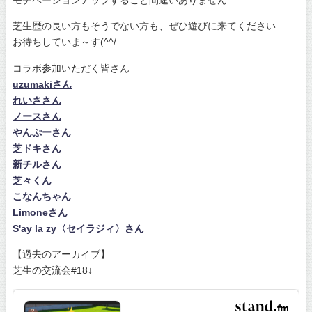
モチベーションアップすること間違いありません
芝生歴の長い方もそうでない方も、ぜひ遊びに来てください
お待ちしていま～す(^^/
コラボ参加いただく皆さん
uzumakiさん
れいささん
ノースさん
やんぷーさん
芝ドキさん
新チルさん
芝々くん
こなんちゃん
Limoneさん
S'ay la zy〈セイラジィ〉さん
【過去のアーカイブ】
芝生の交流会#18↓