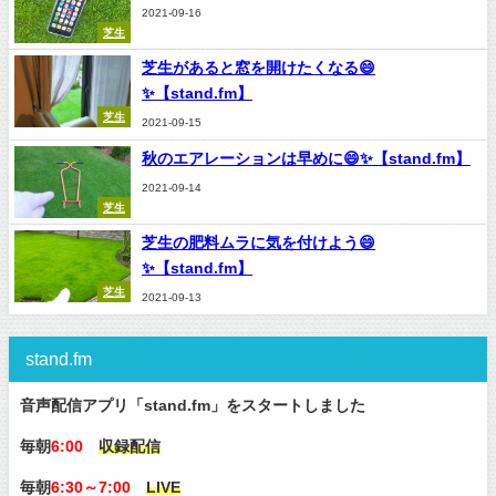
2021-09-16
芝生
芝生があると窓を開けたくなる😄
✨【stand.fm】
芝生
2021-09-15
秋のエアレーションは早めに😄✨【stand.fm】
2021-09-14
芝生
芝生の肥料ムラに気を付けよう😄
✨【stand.fm】
芝生
2021-09-13
stand.fm
音声配信アプリ「stand.fm」をスタートしました
毎朝
6:00
収録配信
毎朝
6:30～7:00
LIVE