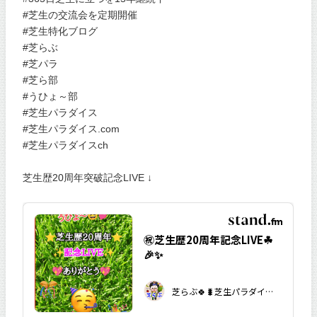
#芝生の交流会を定期開催
#芝生特化ブログ
#芝らぶ
#芝パラ
#芝ら部
#うひょ～部
#芝生パラダイス
#芝生パラダイス.com
#芝生パラダイスch
芝生歴20周年突破記念LIVE ↓