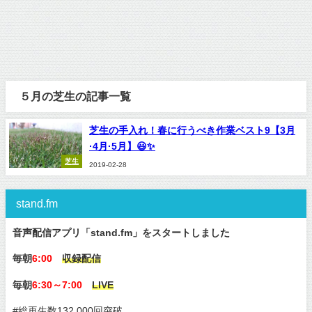
５月の芝生の記事一覧
芝生の手入れ！春に行うべき作業ベスト9【3月
·4月·5月】😃✨
芝生
2019-02-28
stand.fm
音声配信アプリ「stand.fm」をスタートしました
毎朝
6:00
収録配信
毎朝
6:30～7:00
LIVE
#総再生数132,000回突破