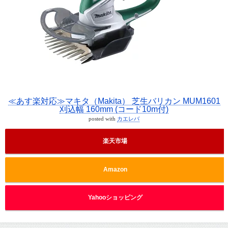
≪あす楽対応≫マキタ（Makita） 芝生バリカン MUM1601
刈込幅 160mm (コード10m付)
posted with
カエレバ
楽天市場
Amazon
Yahooショッピング