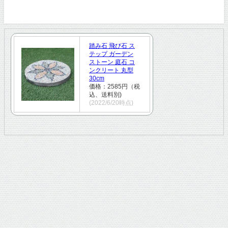
踏み石 飛び石 ス
テップ ガーデン
ストーン 庭石 コ
ンクリート 丸型
30cm
価格：2585円（税
込、送料別)
(2022/6/20時点)