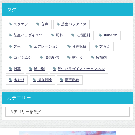
タグ
スタエフ
音声
芝生パラダイス
芝生パラダイスch
肥料
化成肥料
stand.fm
芝生
エアレーション
音声収録
芝らぶ
コガネムシ
収録配信
芝刈り
殺菌剤
雑草
殺虫剤
芝生パラダイス・チャンネル
水やり
掃き掃除
音声配信
カテゴリー