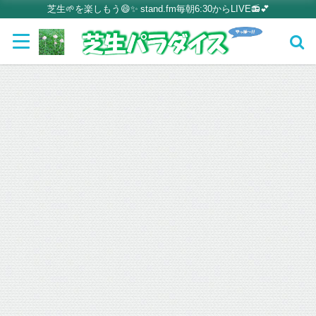
芝生🌱を楽しもう😄✨ stand.fm毎朝6:30からLIVE📻💕