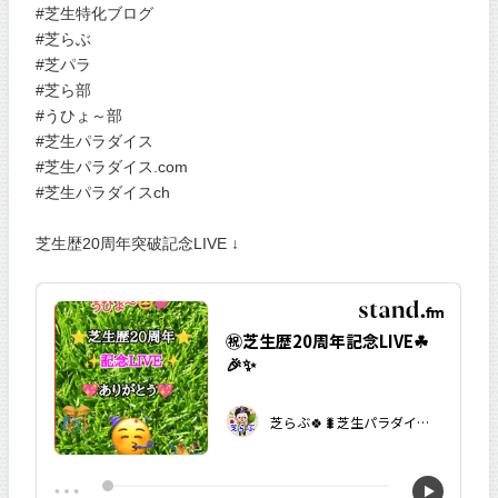
#芝生特化ブログ
#芝らぶ
#芝パラ
#芝ら部
#うひょ～部
#芝生パラダイス
#芝生パラダイス.com
#芝生パラダイスch
芝生歴20周年突破記念LIVE ↓