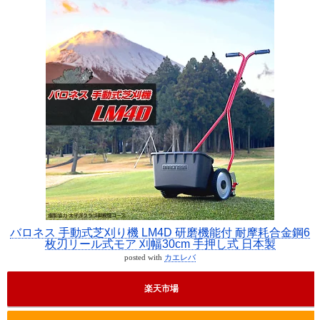
バロネス 手動式芝刈り機 LM4D 研磨機能付 耐摩耗合金鋼6
枚刃リール式モア 刈幅30cm 手押し式 日本製
posted with
カエレバ
楽天市場