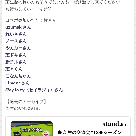
芝生歴の長い方もそうでない方も、ぜひ遊びに来てください
お待ちしていま～す(^^/
コラボ参加いただく皆さん
uzumakiさん
れいささん
ノースさん
やんぷーさん
芝ドキさん
新チルさん
芝々くん
こなんちゃん
Limoneさん
S'ay la zy〈セイラジィ〉さん
【過去のアーカイブ】
芝生の交流会#18↓