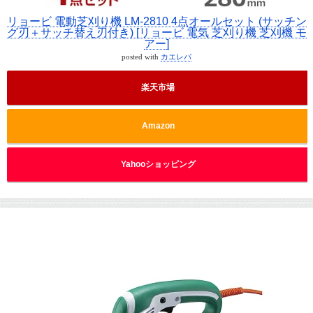
リョービ 電動芝刈り機 LM-2810 4点オールセット (サッチン
グ刃＋サッチ替え刃付き) [リョービ 電気 芝刈り機 芝刈機 モ
アー]
posted with
カエレバ
楽天市場
Amazon
Yahooショッピング