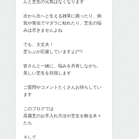
んと芝生の元気はなくなります
次から次へと生える雑草に困ったり、病
気や害虫でマダラに枯れたり、芝生の悩
みは尽きませんよね
でも、大丈夫！
芝らぶが応援していますよ(^^/
皆さんと一緒に、悩みを共有しながら、
美しい芝生を目指します
ご質問やコメントたくさんお待ちしてい
ます
このブログでは
高麗芝のお手入れ方法や芝生を飾る木々
たち
そして