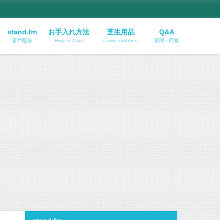
stand.fm
お手入れ方法
芝生用品
Q&A
音声配信
How to Care
Lawn supplies
質問・回答