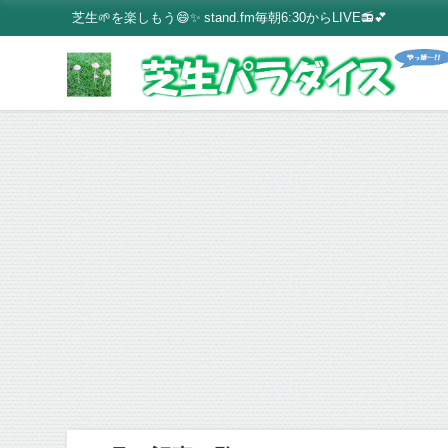
芝生🌱を楽しもう😄✨ stand.fm毎朝6:30からLIVE📻💕