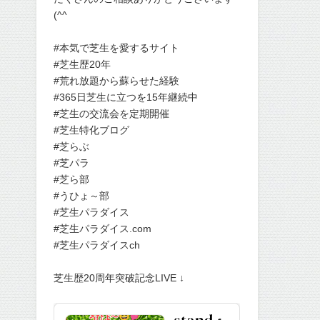
(^^
#本気で芝生を愛するサイト
#芝生歴20年
#荒れ放題から蘇らせた経験
#365日芝生に立つを15年継続中
#芝生の交流会を定期開催
#芝生特化ブログ
#芝らぶ
#芝パラ
#芝ら部
#うひょ～部
#芝生パラダイス
#芝生パラダイス.com
#芝生パラダイスch
芝生歴20周年突破記念LIVE ↓