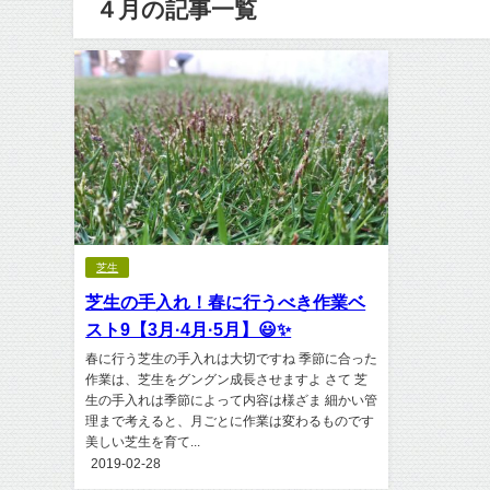
４月の記事一覧
芝生
芝生の手入れ！春に行うべき作業ベ
スト9【3月·4月·5月】😃✨
春に行う芝生の手入れは大切ですね 季節に合った
作業は、芝生をグングン成長させますよ さて 芝
生の手入れは季節によって内容は様ざま 細かい管
理まで考えると、月ごとに作業は変わるものです
美しい芝生を育て...
2019-02-28