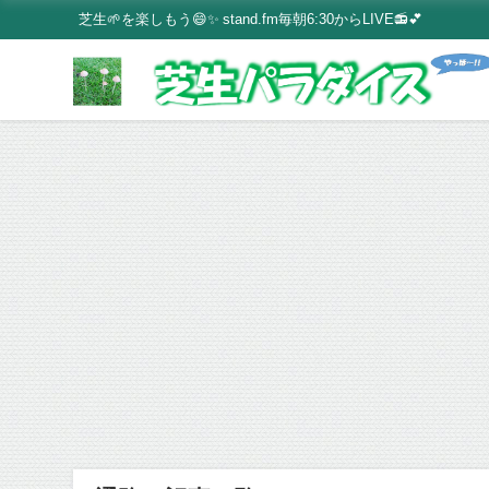
芝生🌱を楽しもう😄✨ stand.fm毎朝6:30からLIVE📻💕