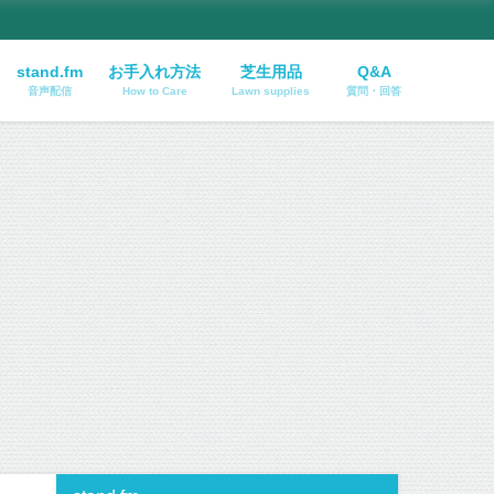
stand.fm
お手入れ方法
芝生用品
Q&A
音声配信
How to Care
Lawn supplies
質問・回答