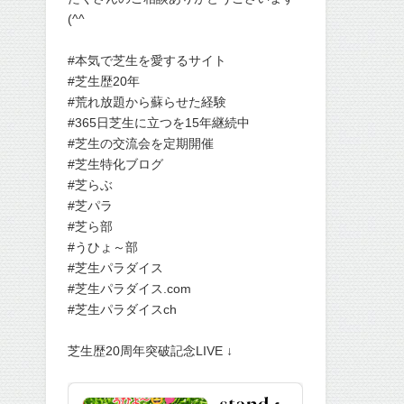
(^^
#本気で芝生を愛するサイト
#芝生歴20年
#荒れ放題から蘇らせた経験
#365日芝生に立つを15年継続中
#芝生の交流会を定期開催
#芝生特化ブログ
#芝らぶ
#芝パラ
#芝ら部
#うひょ～部
#芝生パラダイス
#芝生パラダイス.com
#芝生パラダイスch
芝生歴20周年突破記念LIVE ↓