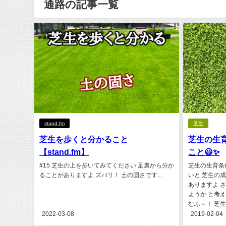
通路の記事一覧
stand.fm
芝生
芝生を歩くと分かること
芝生の生
【stand.fm】
こと😃✨
#15 芝生の上を歩いてみてください 足裏から分か
芝生の生育条
ることがありますよ ズバリ！ 土の固さです...
いと 芝生の
ありますよ 
ようか と考
むふ～！ 芝生.
2022-03-08
2019-02-04