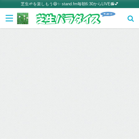
芝生🌱を楽しもう😄✨ stand.fm毎朝6:30からLIVE📻💕