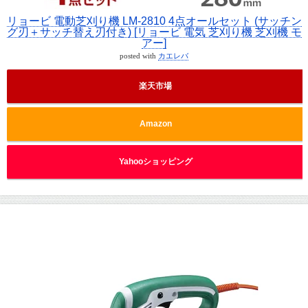
リョービ 電動芝刈り機 LM-2810 4点オールセット (サッチン
グ刃＋サッチ替え刃付き) [リョービ 電気 芝刈り機 芝刈機 モ
アー]
posted with
カエレバ
楽天市場
Amazon
Yahooショッピング