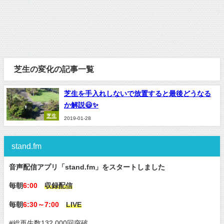
芝生の変化の記事一覧
芝生を手入れしないで放置すると最後どうなる
か解説😃✨
芝生
2019-01-28
stand.fm
音声配信アプリ「stand.fm」をスタートしました
毎朝
6:00
収録配信
毎朝
6:30～7:00
LIVE
#総再生数132,000回突破