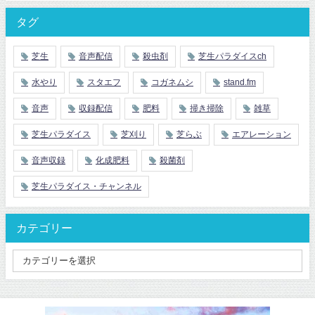
タグ
芝生
音声配信
殺虫剤
芝生パラダイスch
水やり
スタエフ
コガネムシ
stand.fm
音声
収録配信
肥料
掃き掃除
雑草
芝生パラダイス
芝刈り
芝らぶ
エアレーション
音声収録
化成肥料
殺菌剤
芝生パラダイス・チャンネル
カテゴリー