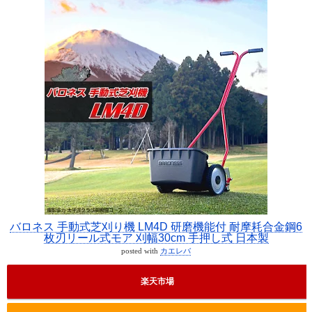
バロネス 手動式芝刈り機 LM4D 研磨機能付 耐摩耗合金鋼6
枚刃リール式モア 刈幅30cm 手押し式 日本製
posted with
カエレバ
楽天市場