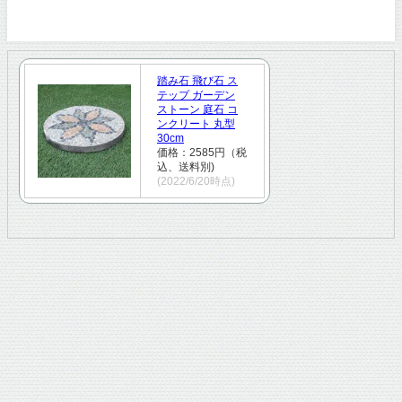
踏み石 飛び石 ス
テップ ガーデン
ストーン 庭石 コ
ンクリート 丸型
30cm
価格：2585円（税
込、送料別)
(2022/6/20時点)