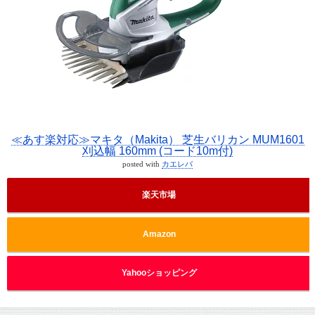
≪あす楽対応≫マキタ（Makita） 芝生バリカン MUM1601
刈込幅 160mm (コード10m付)
posted with
カエレバ
楽天市場
Amazon
Yahooショッピング