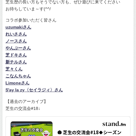
芝生歴の長い方もそうでない方も、ぜひ遊びに来てください
お待ちしていま～す(^^/
コラボ参加いただく皆さん
uzumakiさん
れいささん
ノースさん
やんぷーさん
芝ドキさん
新チルさん
芝々くん
こなんちゃん
Limoneさん
S'ay la zy〈セイラジィ〉さん
【過去のアーカイブ】
芝生の交流会#18↓