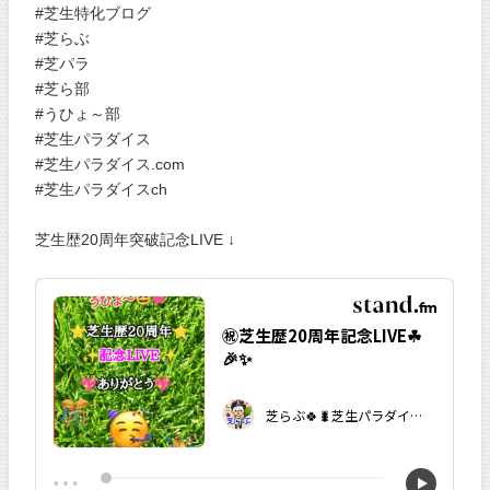
#芝生特化ブログ
#芝らぶ
#芝パラ
#芝ら部
#うひょ～部
#芝生パラダイス
#芝生パラダイス.com
#芝生パラダイスch
芝生歴20周年突破記念LIVE ↓