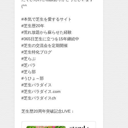
(^^
#本気で芝生を愛するサイト
#芝生歴20年
#荒れ放題から蘇らせた経験
#365日芝生に立つを15年継続中
#芝生の交流会を定期開催
#芝生特化ブログ
#芝らぶ
#芝パラ
#芝ら部
#うひょ～部
#芝生パラダイス
#芝生パラダイス.com
#芝生パラダイスch
芝生歴20周年突破記念LIVE ↓