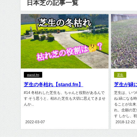
日本芝の記事一覧
stand.fm
芝生
芝生の冬枯れ【stand.fm】
芝生が緑に
#14 冬枯れした芝生も、ちゃんと役割があるんで
芝生は、いつ
す そう思うと、枯れた芝生も大切に思えてきませ
ね 緑になる
んか...
ることが出来
れ、念願の芝
す しかし、初
2022-03-07
2018-12-22