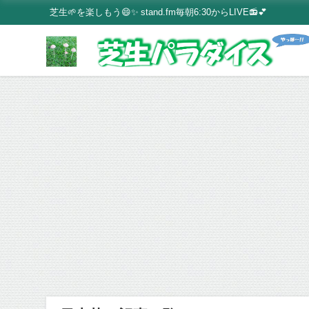
芝生🌱を楽しもう😄✨ stand.fm毎朝6:30からLIVE📻💕