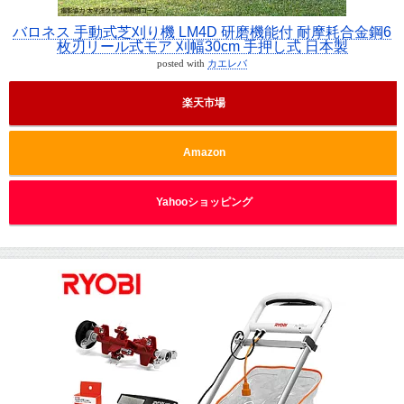
バロネス 手動式芝刈り機 LM4D 研磨機能付 耐摩耗合金鋼6
枚刃リール式モア 刈幅30cm 手押し式 日本製
posted with
カエレバ
楽天市場
Amazon
Yahooショッピング