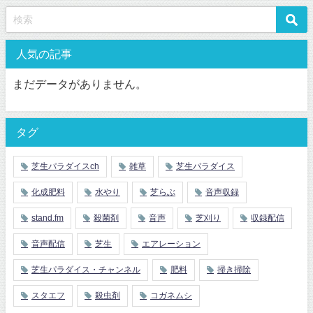
人気の記事
まだデータがありません。
タグ
芝生パラダイスch
雑草
芝生パラダイス
化成肥料
水やり
芝らぶ
音声収録
stand.fm
殺菌剤
音声
芝刈り
収録配信
音声配信
芝生
エアレーション
芝生パラダイス・チャンネル
肥料
掃き掃除
スタエフ
殺虫剤
コガネムシ