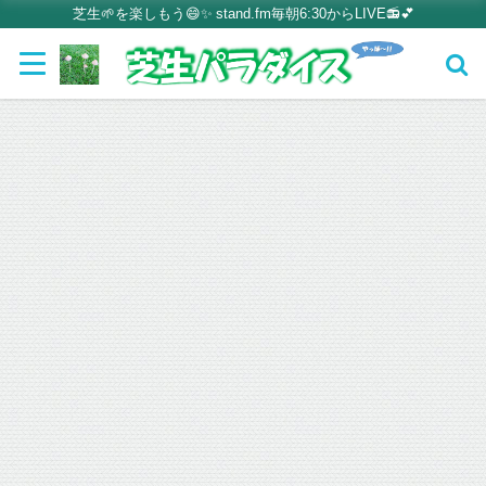
芝生🌱を楽しもう😄✨ stand.fm毎朝6:30からLIVE📻💕