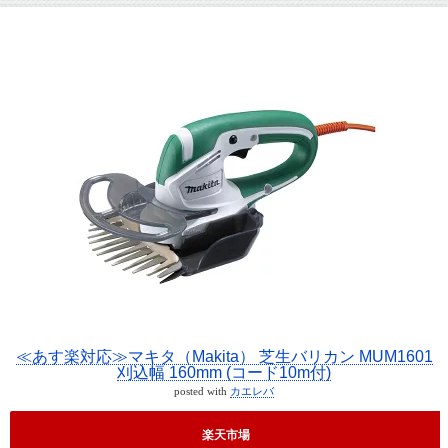
≪あす楽対応≫マキタ（Makita） 芝生バリカン MUM1601
刈込幅 160mm (コード10m付)
posted with
カエレバ
楽天市場