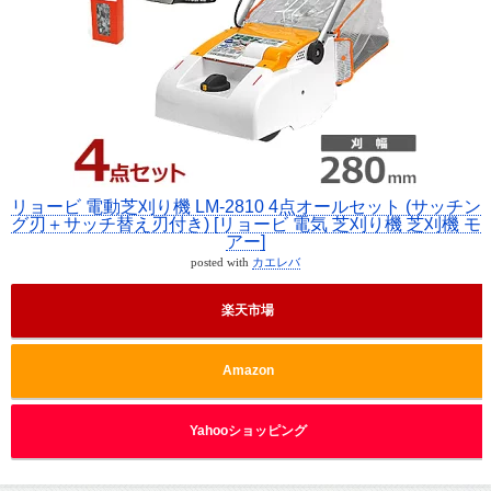
リョービ 電動芝刈り機 LM-2810 4点オールセット (サッチン
グ刃＋サッチ替え刃付き) [リョービ 電気 芝刈り機 芝刈機 モ
アー]
posted with
カエレバ
楽天市場
Amazon
Yahooショッピング