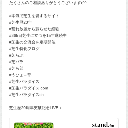
たくさんのご相談ありがとうございます(^^
#本気で芝生を愛するサイト
#芝生歴20年
#荒れ放題から蘇らせた経験
#365日芝生に立つを15年継続中
#芝生の交流会を定期開催
#芝生特化ブログ
#芝らぶ
#芝パラ
#芝ら部
#うひょ～部
#芝生パラダイス
#芝生パラダイス.com
#芝生パラダイスch
芝生歴20周年突破記念LIVE ↓