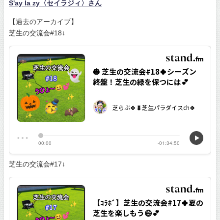
S'ay la zy〈セイラジィ〉さん
【過去のアーカイブ】
芝生の交流会#18↓
芝生の交流会#17↓