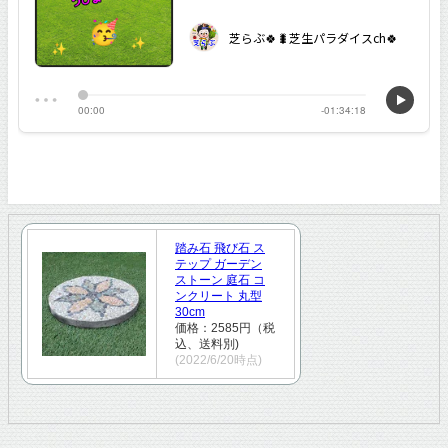
踏み石 飛び石 ス
テップ ガーデン
ストーン 庭石 コ
ンクリート 丸型
30cm
価格：2585円（税
込、送料別)
(2022/6/20時点)