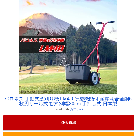
バロネス 手動式芝刈り機 LM4D 研磨機能付 耐摩耗合金鋼6
枚刃リール式モア 刈幅30cm 手押し式 日本製
posted with
カエレバ
楽天市場