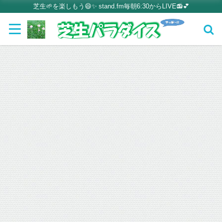
芝生🌱を楽しもう😄✨ stand.fm毎朝6:30からLIVE📻💕