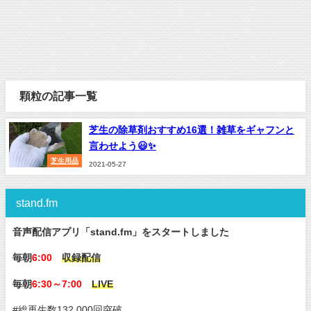
顆粒の記事一覧
芝生の除草剤おすすめ16選！雑草をギャフンと
言わせよう😃✨
芝生用品
2021-05-27
stand.fm
音声配信アプリ「stand.fm」をスタートしました
毎朝
6:00
収録配信
毎朝
6:30～7:00
LIVE
#総再生数132,000回突破