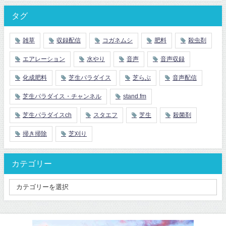
タグ
雑草
収録配信
コガネムシ
肥料
殺虫剤
エアレーション
水やり
音声
音声収録
化成肥料
芝生パラダイス
芝らぶ
音声配信
芝生パラダイス・チャンネル
stand.fm
芝生パラダイスch
スタエフ
芝生
殺菌剤
掃き掃除
芝刈り
カテゴリー