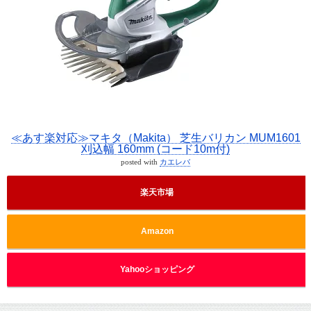
≪あす楽対応≫マキタ（Makita） 芝生バリカン MUM1601
刈込幅 160mm (コード10m付)
posted with
カエレバ
楽天市場
Amazon
Yahooショッピング