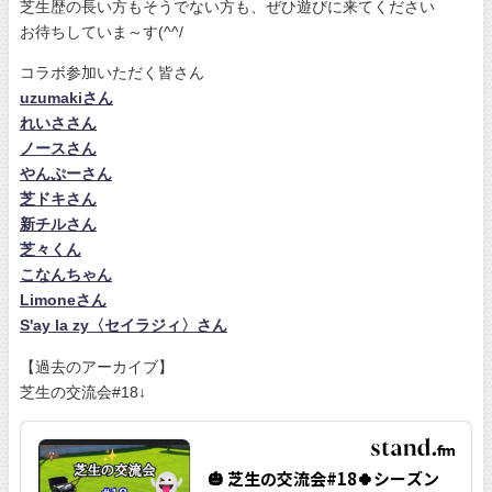
芝生歴の長い方もそうでない方も、ぜひ遊びに来てください
お待ちしていま～す(^^/
コラボ参加いただく皆さん
uzumakiさん
れいささん
ノースさん
やんぷーさん
芝ドキさん
新チルさん
芝々くん
こなんちゃん
Limoneさん
S'ay la zy〈セイラジィ〉さん
【過去のアーカイブ】
芝生の交流会#18↓