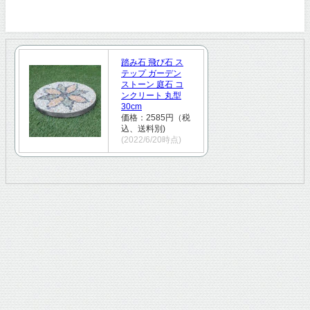
踏み石 飛び石 ス
テップ ガーデン
ストーン 庭石 コ
ンクリート 丸型
30cm
価格：2585円（税
込、送料別)
(2022/6/20時点)