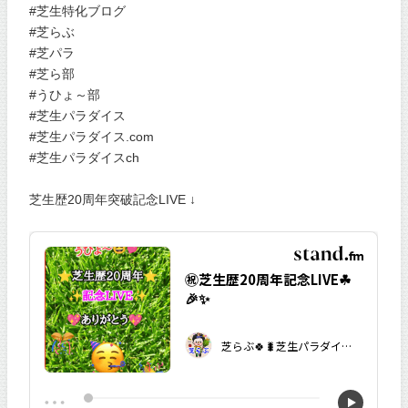
#芝生特化ブログ
#芝らぶ
#芝パラ
#芝ら部
#うひょ～部
#芝生パラダイス
#芝生パラダイス.com
#芝生パラダイスch
芝生歴20周年突破記念LIVE ↓