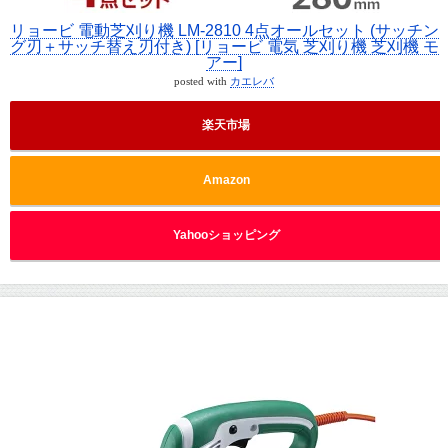
リョービ 電動芝刈り機 LM-2810 4点オールセット (サッチン
グ刃＋サッチ替え刃付き) [リョービ 電気 芝刈り機 芝刈機 モ
アー]
posted with
カエレバ
楽天市場
Amazon
Yahooショッピング