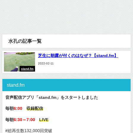
水孔の記事一覧
芝生に朝露が付くのはなぜ？【stand.fm】
2022-02-11
stand.fm
stand.fm
音声配信アプリ「stand.fm」をスタートしました
毎朝
6:00
収録配信
毎朝
6:30～7:00
LIVE
#総再生数132,000回突破