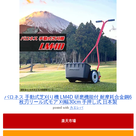
バロネス 手動式芝刈り機 LM4D 研磨機能付 耐摩耗合金鋼6
枚刃リール式モア 刈幅30cm 手押し式 日本製
posted with
カエレバ
楽天市場