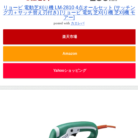
リョービ 電動芝刈り機 LM-2810 4点オールセット (サッチン
グ刃＋サッチ替え刃付き) [リョービ 電気 芝刈り機 芝刈機 モ
アー]
posted with
カエレバ
楽天市場
Amazon
Yahooショッピング