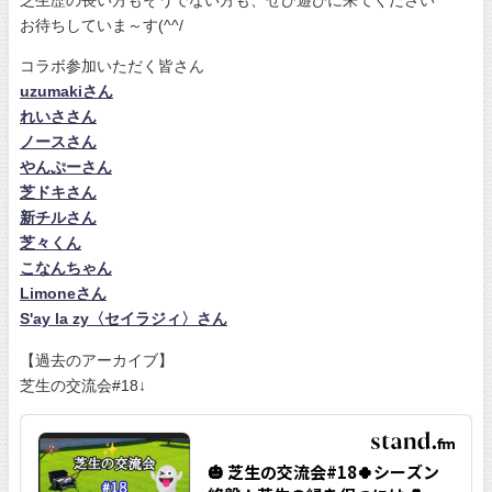
お待ちしていま～す(^^/
コラボ参加いただく皆さん
uzumakiさん
れいささん
ノースさん
やんぷーさん
芝ドキさん
新チルさん
芝々くん
こなんちゃん
Limoneさん
S'ay la zy〈セイラジィ〉さん
【過去のアーカイブ】
芝生の交流会#18↓