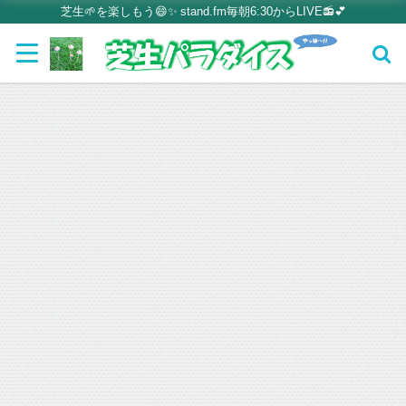
芝生🌱を楽しもう😄✨ stand.fm毎朝6:30からLIVE📻💕