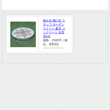
踏み石 飛び石 ス
テップ ガーデン
ストーン 庭石 コ
ンクリート 丸型
30cm
価格：2585円（税
込、送料別)
(2022/6/20時点)