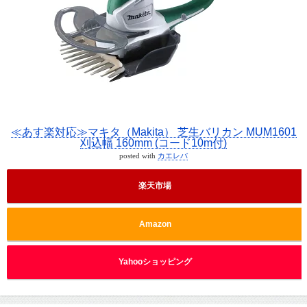
≪あす楽対応≫マキタ（Makita） 芝生バリカン MUM1601
刈込幅 160mm (コード10m付)
posted with
カエレバ
楽天市場
Amazon
Yahooショッピング