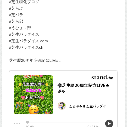
#芝生特化ブログ
#芝らぶ
#芝パラ
#芝ら部
#うひょ～部
#芝生パラダイス
#芝生パラダイス.com
#芝生パラダイスch
芝生歴20周年突破記念LIVE ↓