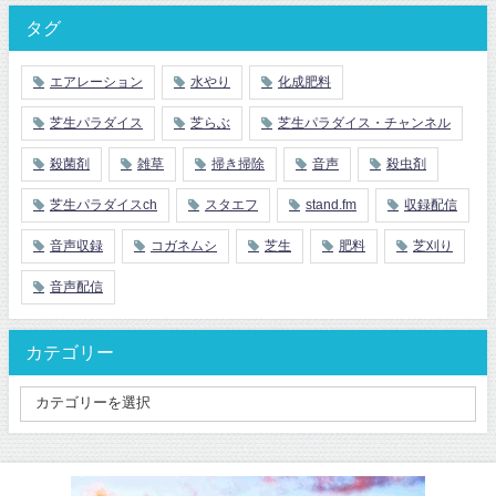
タグ
エアレーション
水やり
化成肥料
芝生パラダイス
芝らぶ
芝生パラダイス・チャンネル
殺菌剤
雑草
掃き掃除
音声
殺虫剤
芝生パラダイスch
スタエフ
stand.fm
収録配信
音声収録
コガネムシ
芝生
肥料
芝刈り
音声配信
カテゴリー