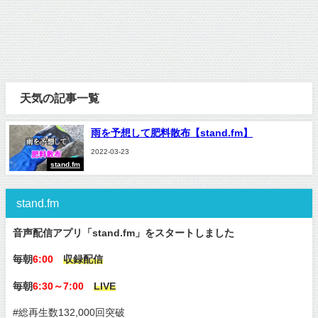
天気の記事一覧
雨を予想して肥料散布【stand.fm】
2022-03-23
stand.fm
stand.fm
音声配信アプリ「stand.fm」をスタートしました
毎朝
6:00
収録配信
毎朝
6:30～7:00
LIVE
#総再生数132,000回突破