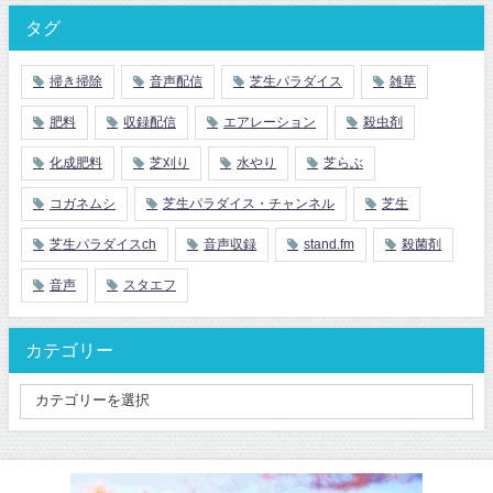
タグ
掃き掃除
音声配信
芝生パラダイス
雑草
肥料
収録配信
エアレーション
殺虫剤
化成肥料
芝刈り
水やり
芝らぶ
コガネムシ
芝生パラダイス・チャンネル
芝生
芝生パラダイスch
音声収録
stand.fm
殺菌剤
音声
スタエフ
カテゴリー