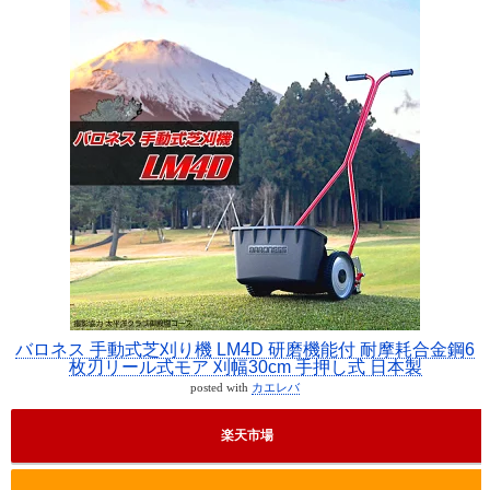
バロネス 手動式芝刈り機 LM4D 研磨機能付 耐摩耗合金鋼6
枚刃リール式モア 刈幅30cm 手押し式 日本製
posted with
カエレバ
楽天市場