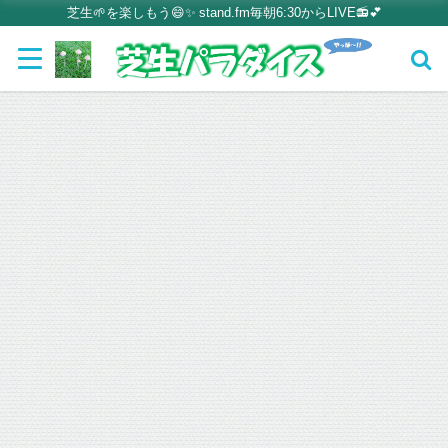
芝生🌱を楽しもう😄✨ stand.fm毎朝6:30からLIVE📻💕