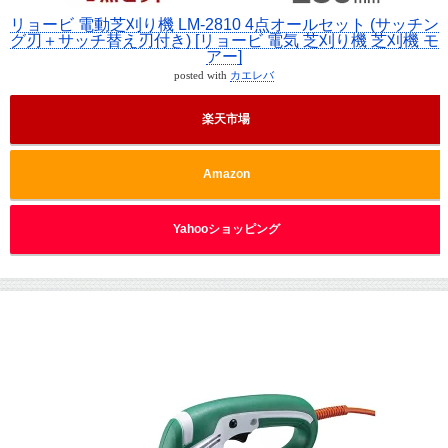
リョービ 電動芝刈り機 LM-2810 4点オールセット (サッチン
グ刃＋サッチ替え刃付き) [リョービ 電気 芝刈り機 芝刈機 モ
アー]
posted with
カエレバ
楽天市場
Amazon
Yahooショッピング