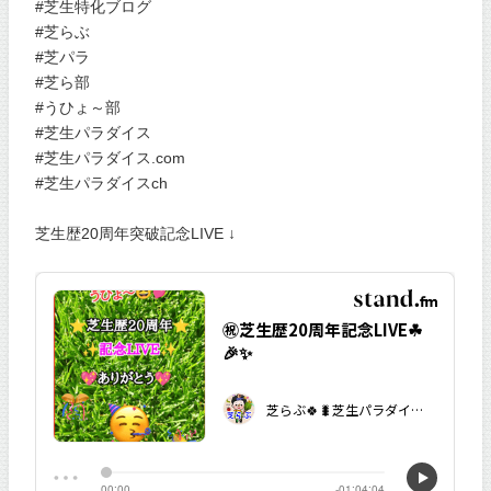
#芝生特化ブログ
#芝らぶ
#芝パラ
#芝ら部
#うひょ～部
#芝生パラダイス
#芝生パラダイス.com
#芝生パラダイスch
芝生歴20周年突破記念LIVE ↓