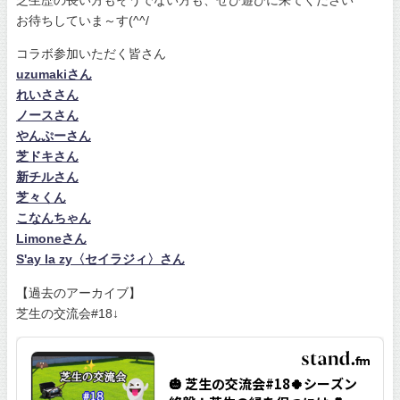
お待ちしていま～す(^^/
コラボ参加いただく皆さん
uzumakiさん
れいささん
ノースさん
やんぷーさん
芝ドキさん
新チルさん
芝々くん
こなんちゃん
Limoneさん
S'ay la zy〈セイラジィ〉さん
【過去のアーカイブ】
芝生の交流会#18↓