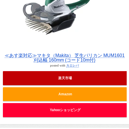
≪あす楽対応≫マキタ（Makita） 芝生バリカン MUM1601
刈込幅 160mm (コード10m付)
posted with
カエレバ
楽天市場
Amazon
Yahooショッピング