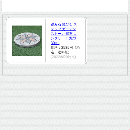
踏み石 飛び石 ス
テップ ガーデン
ストーン 庭石 コ
ンクリート 丸型
30cm
価格：2585円（税
込、送料別)
(2022/6/20時点)