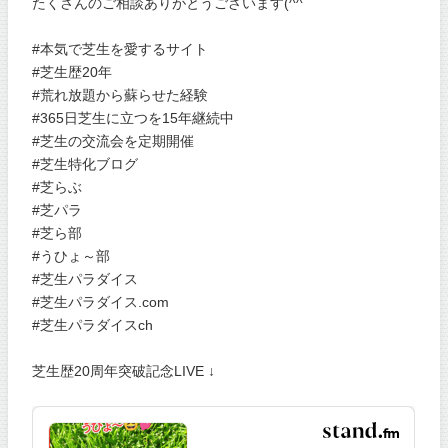
たくさんのご相談ありがとうございます(^^
#本気で芝生を愛するサイト
#芝生歴20年
#荒れ放題から蘇らせた経験
#365日芝生に立つを15年継続中
#芝生の交流会を定期開催
#芝生特化ブログ
#芝らぶ
#芝パラ
#芝ら部
#うひょ～部
#芝生パラダイス
#芝生パラダイス.com
#芝生パラダイスch
芝生歴20周年突破記念LIVE ↓