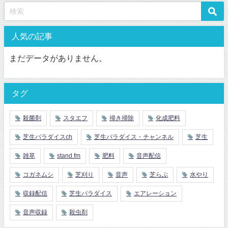
人気の記事
まだデータがありません。
タグ
殺菌剤
スタエフ
掃き掃除
化成肥料
芝生パラダイスch
芝生パラダイス・チャンネル
芝生
雑草
stand.fm
肥料
音声配信
コガネムシ
芝刈り
音声
芝らぶ
水やり
収録配信
芝生パラダイス
エアレーション
音声収録
殺虫剤