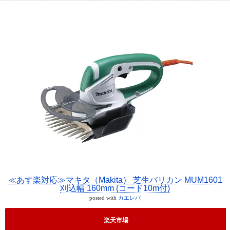
≪あす楽対応≫マキタ（Makita） 芝生バリカン MUM1601
刈込幅 160mm (コード10m付)
posted with
カエレバ
楽天市場