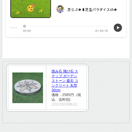
踏み石 飛び石 ス
テップ ガーデン
ストーン 庭石 コ
ンクリート 丸型
30cm
価格：2585円（税
込、送料別)
(2022/6/20時点)