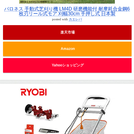
バロネス 手動式芝刈り機 LM4D 研磨機能付 耐摩耗合金鋼6
枚刃リール式モア 刈幅30cm 手押し式 日本製
posted with
カエレバ
楽天市場
Amazon
Yahooショッピング