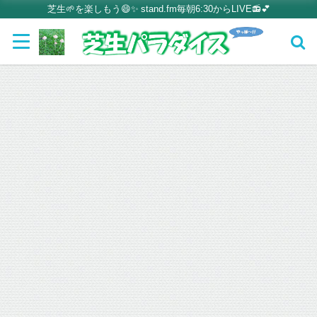
芝生🌱を楽しもう😄✨ stand.fm毎朝6:30からLIVE📻💕