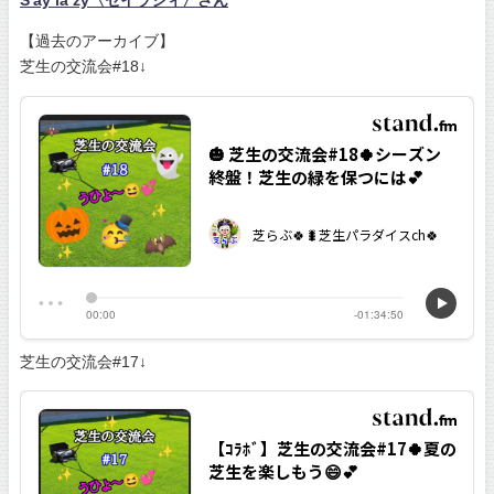
S'ay la zy〈セイラジィ〉さん
【過去のアーカイブ】
芝生の交流会#18↓
芝生の交流会#17↓