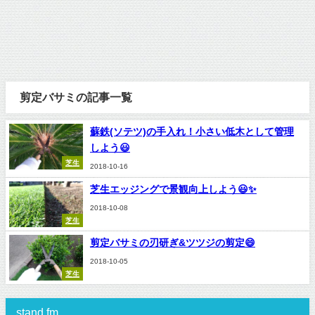
剪定バサミの記事一覧
蘇鉄(ソテツ)の手入れ！小さい低木として管理
しよう😃
芝生
2018-10-16
芝生エッジングで景観向上しよう😃✨
2018-10-08
芝生
剪定バサミの刃研ぎ&ツツジの剪定😄
2018-10-05
芝生
stand.fm