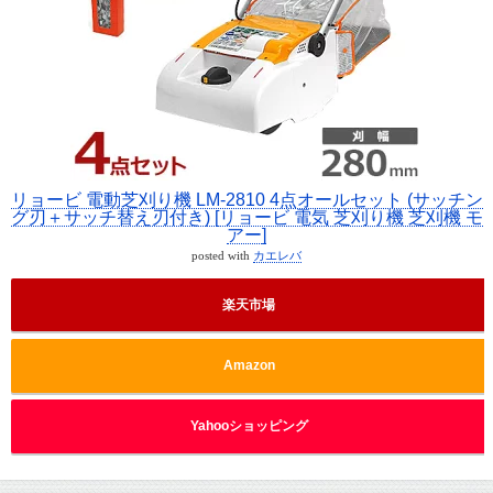
リョービ 電動芝刈り機 LM-2810 4点オールセット (サッチン
グ刃＋サッチ替え刃付き) [リョービ 電気 芝刈り機 芝刈機 モ
アー]
posted with
カエレバ
楽天市場
Amazon
Yahooショッピング