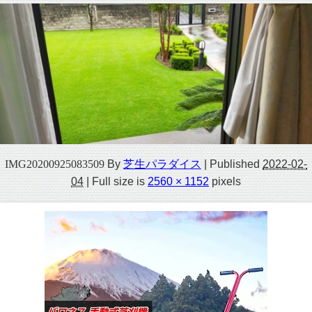
IMG20200925083509
By
芝生パラダイス
|
Published
2022-02-
04
|
Full size is
2560 × 1152
pixels