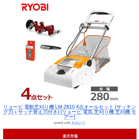
リョービ 電動芝刈り機 LM-2810 4点オールセット (サッチン
グ刃＋サッチ替え刃付き) [リョービ 電気 芝刈り機 芝刈機 モ
アー]
posted with
カエレバ
楽天市場