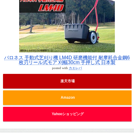
バロネス 手動式芝刈り機 LM4D 研磨機能付 耐摩耗合金鋼6
枚刃リール式モア 刈幅30cm 手押し式 日本製
posted with
カエレバ
楽天市場
Amazon
Yahooショッピング