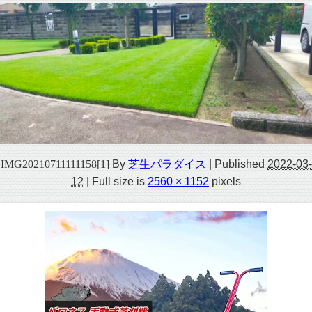
IMG20210711111158[1]
By
芝生パラダイス
|
Published
2022-03-
12
|
Full size is
2560 × 1152
pixels