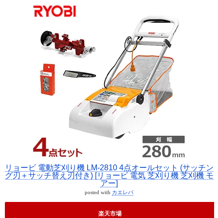
リョービ 電動芝刈り機 LM-2810 4点オールセット (サッチン
グ刃＋サッチ替え刃付き) [リョービ 電気 芝刈り機 芝刈機 モ
アー]
posted with
カエレバ
楽天市場