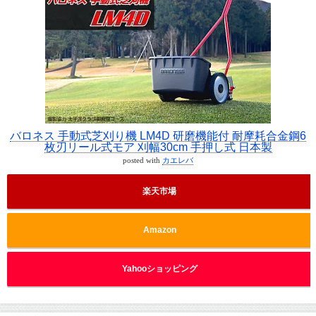
バロネス 手動式芝刈り機 LM4D 研磨機能付 耐摩耗合金鋼6
枚刃リール式モア 刈幅30cm 手押し式 日本製
posted with
カエレバ
楽天市場
Amazon
Yahooショッピング