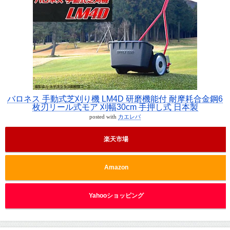
バロネス 手動式芝刈り機 LM4D 研磨機能付 耐摩耗合金鋼6
枚刃リール式モア 刈幅30cm 手押し式 日本製
posted with
カエレバ
楽天市場
Amazon
Yahooショッピング