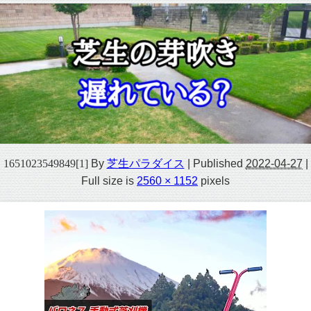
1651023549849[1]
By
芝生パラダイス
|
Published
2022-04-27
|
Full size is
2560 × 1152
pixels