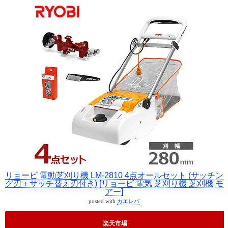
リョービ 電動芝刈り機 LM-2810 4点オールセット (サッチン
グ刃＋サッチ替え刃付き) [リョービ 電気 芝刈り機 芝刈機 モ
アー]
posted with
カエレバ
楽天市場