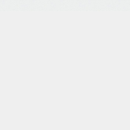
バロネス 手動式芝刈り機 LM4D 研磨機能付 耐摩耗合金鋼6
枚刃リール式モア 刈幅30cm 手押し式 日本製
posted with
カエレバ