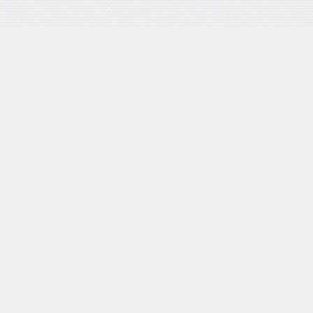
バロネス 手動式芝刈り機 LM4D 研磨機能付 耐摩耗合金鋼6
枚刃リール式モア 刈幅30cm 手押し式 日本製
posted with
カエレバ