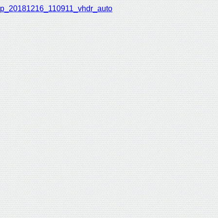
p_20181216_110911_vhdr_auto