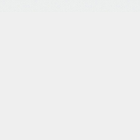
バロネス 手動式芝刈り機 LM4D 研磨機能付 耐摩耗合金鋼6
枚刃リール式モア 刈幅30cm 手押し式 日本製
posted with
カエレバ