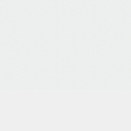
4D 研磨機能付 耐摩耗合金鋼6枚刃リール式モア 刈幅30cm 手
Amazon