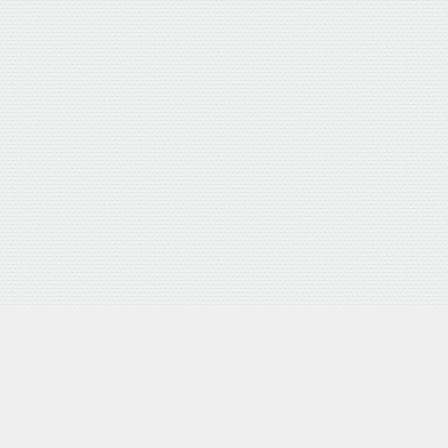
バロネス 手動式芝刈り機 LM
posted with
カエレバ
楽天市場