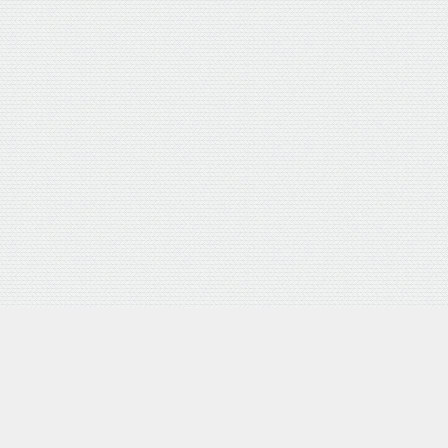
バロネス 手動式芝刈り機 LM
posted with
カエレバ
楽天市場