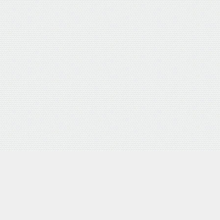
4D 研磨機能付 耐摩耗合金鋼6枚刃リール式モア 刈幅30cm 手
Amazon