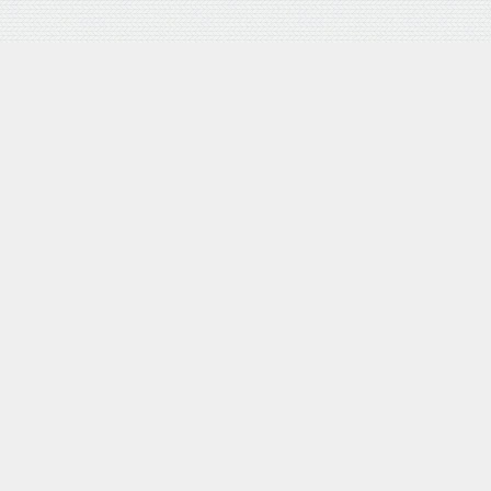
バロネス 手動式芝刈り機 LM4D 研磨機能付 耐摩耗合金鋼6
枚刃リール式モア 刈幅30cm 手押し式 日本製
posted with
カエレバ