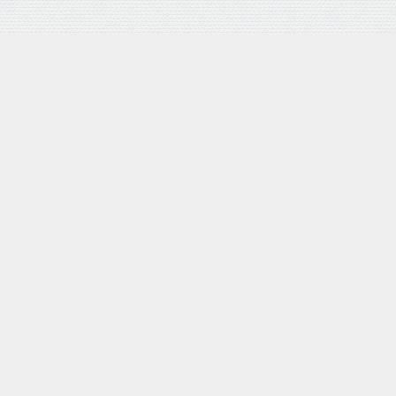
バロネス 手動式芝刈り機 LM4D 研磨機能付 耐摩耗合金鋼6
枚刃リール式モア 刈幅30cm 手押し式 日本製
posted with
カエレバ