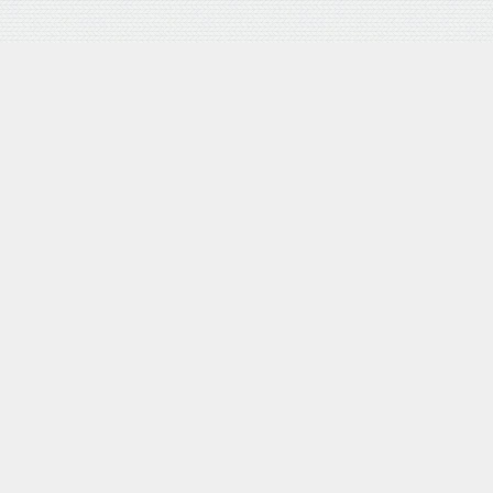
バロネス 手動式芝刈り機 LM4D 研磨機能付 耐摩耗合金鋼6
枚刃リール式モア 刈幅30cm 手押し式 日本製
posted with
カエレバ