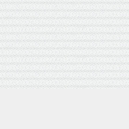
4D 研磨機能付 耐摩耗合金鋼6枚刃リール式モア 刈幅30cm 手
Amazon