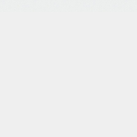
バロネス 手動式芝刈り機 LM4D 研磨機能付 耐摩耗合金鋼6
枚刃リール式モア 刈幅30cm 手押し式 日本製
posted with
カエレバ