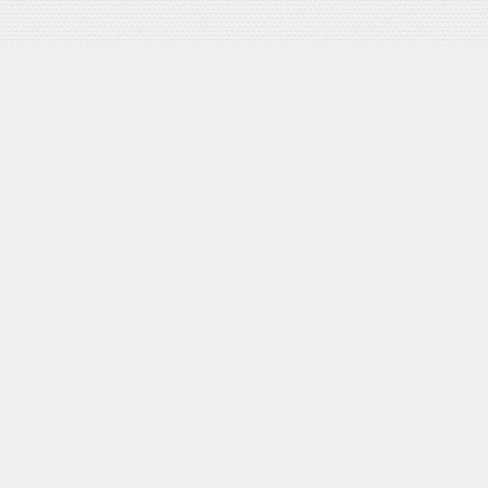
バロネス 手動式芝刈り機 LM4D 研磨機能付 耐摩耗合金鋼6
枚刃リール式モア 刈幅30cm 手押し式 日本製
posted with
カエレバ