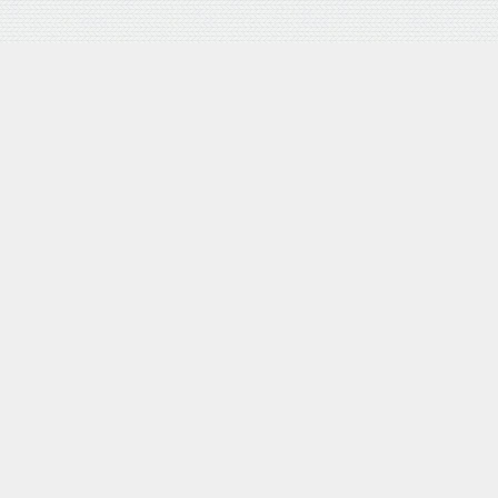
バロネス 手動式芝刈り機 LM4D 研磨機能付 耐摩耗合金鋼6
枚刃リール式モア 刈幅30cm 手押し式 日本製
posted with
カエレバ