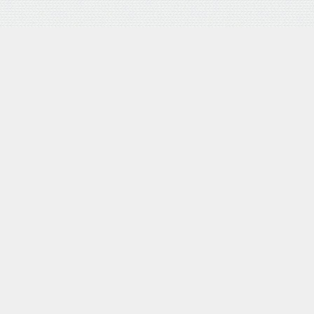
バロネス 手動式芝刈り機 LM4D 研磨機能付 耐摩耗合金鋼6
枚刃リール式モア 刈幅30cm 手押し式 日本製
posted with
カエレバ