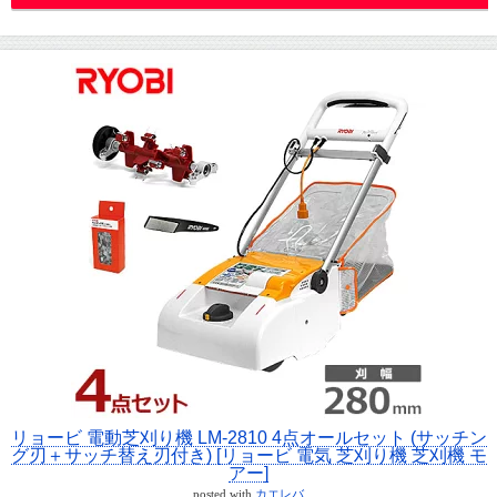
リョービ 電動芝刈り機 LM-2810 4点オールセット (サッチン
グ刃＋サッチ替え刃付き) [リョービ 電気 芝刈り機 芝刈機 モ
アー]
posted with
カエレバ