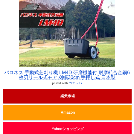
バロネス 手動式芝刈り機 LM4D 研磨機能付 耐摩耗合金鋼6
枚刃リール式モア 刈幅30cm 手押し式 日本製
posted with
カエレバ
楽天市場
Amazon
Yahooショッピング