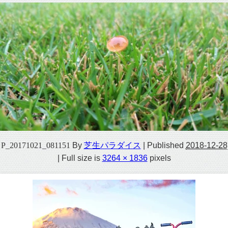
P_20171021_081151
By
芝生パラダイス
|
Published
2018-12-28
|
Full size is
3264 × 1836
pixels