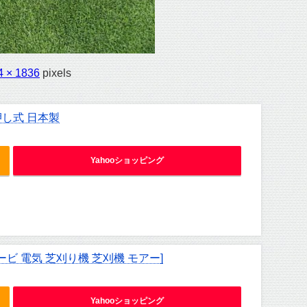
4 × 1836
pixels
押し式 日本製
Yahooショッピング
ービ 電気 芝刈り機 芝刈機 モアー]
Yahooショッピング