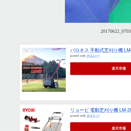
20170622_0703
バロネス 手動式芝刈り機 LM
posted with
カエレバ
楽天市場
リョービ 電動芝刈り機 LM-2
posted with
カエレバ
楽天市場