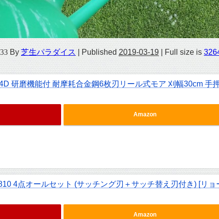
33
By
芝生パラダイス
|
Published
2019-03-19
|
Full size is
326
4D 研磨機能付 耐摩耗合金鋼6枚刃リール式モア 刈幅30cm 手
Amazon
810 4点オールセット (サッチング刃＋サッチ替え刃付き) [リョ
Amazon