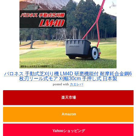
バロネス 手動式芝刈り機 LM4D 研磨機能付 耐摩耗合金鋼6
枚刃リール式モア 刈幅30cm 手押し式 日本製
posted with
カエレバ
楽天市場
Amazon
Yahooショッピング