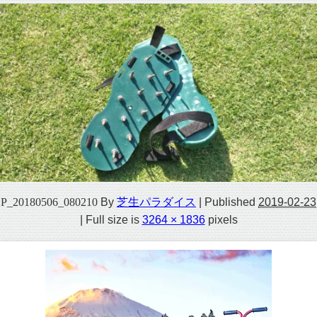
P_20180506_080210
By
芝生パラダイス
|
Published
2019-02-23
|
Full size is
3264 × 1836
pixels