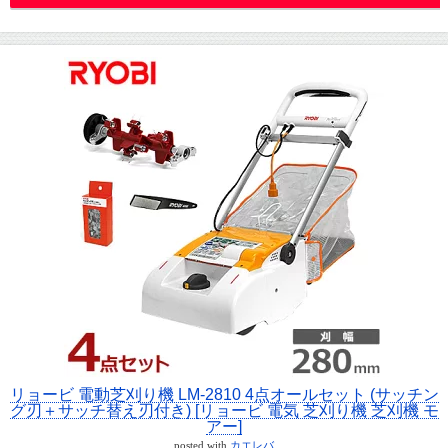
リョービ 電動芝刈り機 LM-2810 4点オールセット (サッチン
グ刃＋サッチ替え刃付き) [リョービ 電気 芝刈り機 芝刈機 モ
アー]
posted with
カエレバ