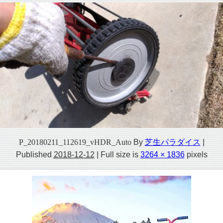
P_20180211_112619_vHDR_Auto
By
芝生パラダイス
|
Published
2018-12-12
|
Full size is
3264 × 1836
pixels