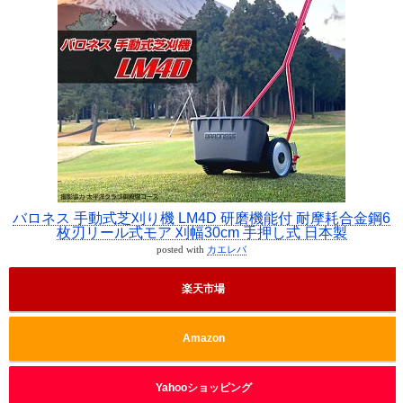
バロネス 手動式芝刈り機 LM4D 研磨機能付 耐摩耗合金鋼6
枚刃リール式モア 刈幅30cm 手押し式 日本製
posted with
カエレバ
楽天市場
Amazon
Yahooショッピング