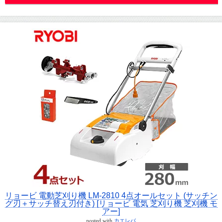
リョービ 電動芝刈り機 LM-2810 4点オールセット (サッチン
グ刃＋サッチ替え刃付き) [リョービ 電気 芝刈り機 芝刈機 モ
アー]
posted with
カエレバ