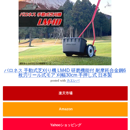
バロネス 手動式芝刈り機 LM4D 研磨機能付 耐摩耗合金鋼6
枚刃リール式モア 刈幅30cm 手押し式 日本製
posted with
カエレバ
楽天市場
Amazon
Yahooショッピング