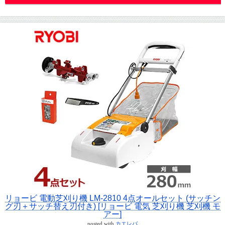
リョービ 電動芝刈り機 LM-2810 4点オールセット (サッチン
グ刃＋サッチ替え刃付き) [リョービ 電気 芝刈り機 芝刈機 モ
アー]
posted with
カエレバ