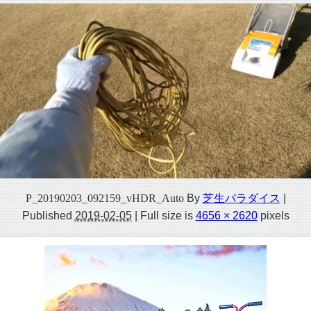
P_20190203_092159_vHDR_Auto
By
芝生パラダイス
|
Published
2019-02-05
|
Full size is
4656 × 2620
pixels