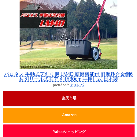
バロネス 手動式芝刈り機 LM4D 研磨機能付 耐摩耗合金鋼6
枚刃リール式モア 刈幅30cm 手押し式 日本製
posted with
カエレバ
楽天市場
Amazon
Yahooショッピング