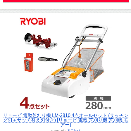
リョービ 電動芝刈り機 LM-2810 4点オールセット (サッチン
グ刃＋サッチ替え刃付き) [リョービ 電気 芝刈り機 芝刈機 モ
アー]
posted with
カエレバ