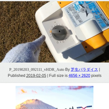
P_20190203_092111_vHDR_Auto
By
芝生パラダイス
|
Published
2019-02-05
|
Full size is
4656 × 2620
pixels