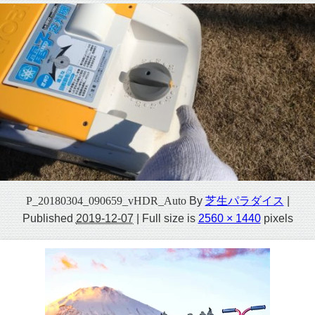
P_20180304_090659_vHDR_Auto
By
芝生パラダイス
|
Published
2019-12-07
|
Full size is
2560 × 1440
pixels