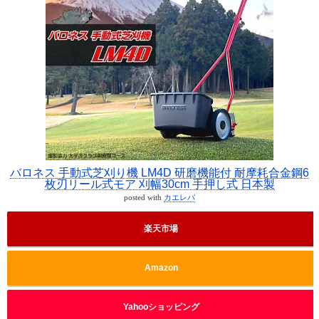
バロネス 手動式芝刈り機 LM4D 研磨機能付 耐摩耗合金鋼6
枚刃リール式モア 刈幅30cm 手押し式 日本製
posted with
カエレバ
楽天市場
Amazon
Yahooショッピング