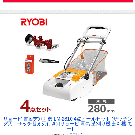
リョービ 電動芝刈り機 LM-2810 4点オールセット (サッチン
グ刃＋サッチ替え刃付き) [リョービ 電気 芝刈り機 芝刈機 モ
アー]
posted with
カエレバ