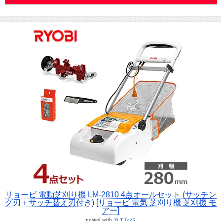
リョービ 電動芝刈り機 LM-2810 4点オールセット (サッチン
グ刃＋サッチ替え刃付き) [リョービ 電気 芝刈り機 芝刈機 モ
アー]
posted with
カエレバ