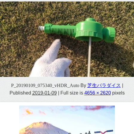
P_20190109_075340_vHDR_Auto
By
芝生パラダイス
|
Published
2019-01-09
|
Full size is
4656 × 2620
pixels