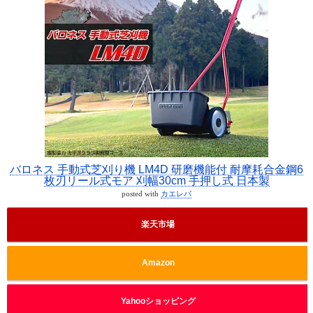
バロネス 手動式芝刈り機 LM4D 研磨機能付 耐摩耗合金鋼6
枚刃リール式モア 刈幅30cm 手押し式 日本製
posted with
カエレバ
楽天市場
Amazon
Yahooショッピング