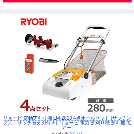
リョービ 電動芝刈り機 LM-2810 4点オールセット (サッチン
グ刃＋サッチ替え刃付き) [リョービ 電気 芝刈り機 芝刈機 モ
アー]
posted with
カエレバ