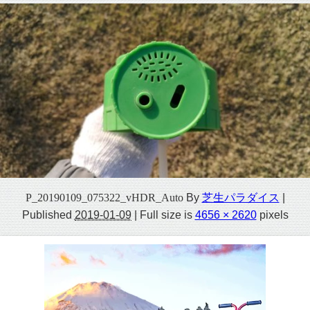
P_20190109_075322_vHDR_Auto
By
芝生パラダイス
|
Published
2019-01-09
|
Full size is
4656 × 2620
pixels