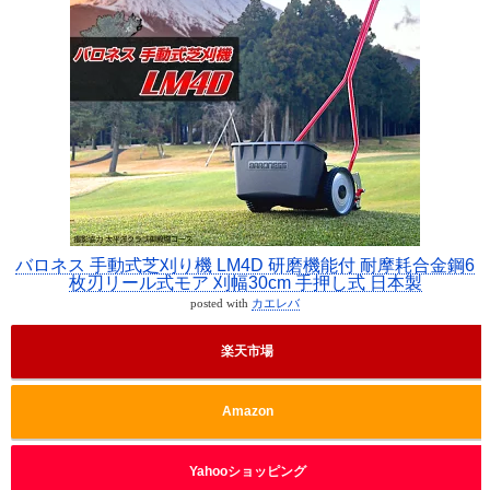
バロネス 手動式芝刈り機 LM4D 研磨機能付 耐摩耗合金鋼6
枚刃リール式モア 刈幅30cm 手押し式 日本製
posted with
カエレバ
楽天市場
Amazon
Yahooショッピング