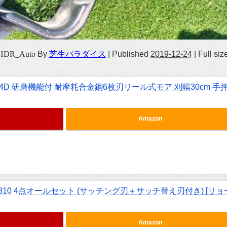
vHDR_Auto
By
芝生パラダイス
|
Published
2019-12-24
|
Full siz
4D 研磨機能付 耐摩耗合金鋼6枚刃リール式モア 刈幅30cm 手
Amazon
810 4点オールセット (サッチング刃＋サッチ替え刃付き) [リョ
Amazon