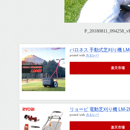
P_20180811_094258_
バロネス 手動式芝刈り機 LM
posted with
カエレバ
楽天市場
リョービ 電動芝刈り機 LM-2
posted with
カエレバ
楽天市場