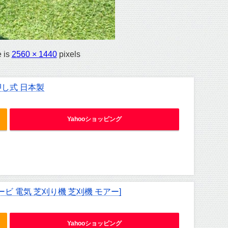
e is
2560 × 1440
pixels
押し式 日本製
Yahooショッピング
ービ 電気 芝刈り機 芝刈機 モアー]
Yahooショッピング